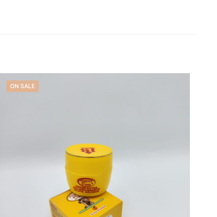
ON SALE
name, email, and
is browser for the