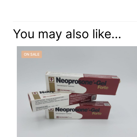
There are no reviews
Be the first to
You may also like…
Your email address w
ON SALE
Your rating
*
Name
*