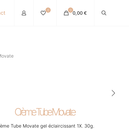
0
0
ct
0,00 €
Movate
Crème Tube Movate
ème Tube Movate gel éclaircissant 1X. 30g.