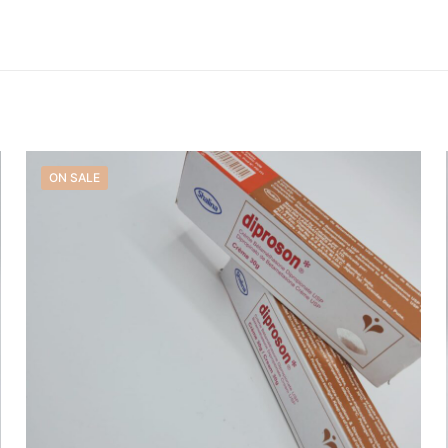
 yet.
 review “Crème Tube Movate”
ill not be published.
Required fields are marked
*
ON SALE
Save my 
Email
*
website in th