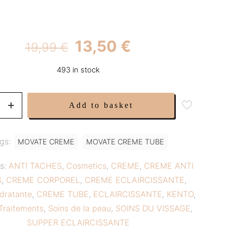
Original
Current
13,50
€
19,99
€
price
price
493 in stock
was:
is:
19,99 €.
13,50 €.
Add to basket
gs:
MOVATE CREME
MOVATE CREME TUBE
es:
ANTI TACHES
,
Cosmetics
,
CREME
,
CREME ANTI
S
,
CREME CORPOREL
,
CREME ECLAIRCISSANTE
,
dratante
,
CREME TUBE
,
ECLAIRCISSANTE
,
KENTO
,
Traitements
,
Soins de la peau
,
SOINS DU VISSAGE
,
SUPPER ECLAIRCISSANTE