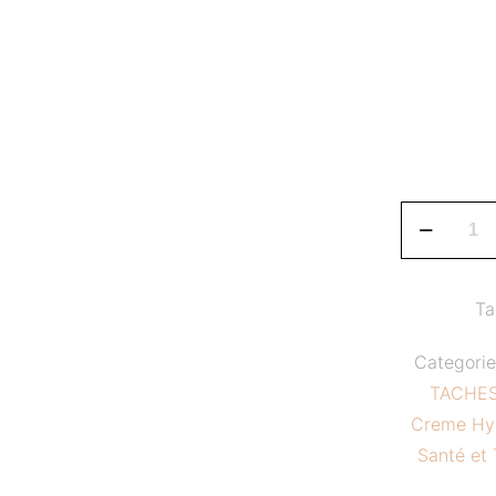
Crème
Tube
Movate
quantity
Ta
Categori
TACHE
Creme Hy
Santé et 