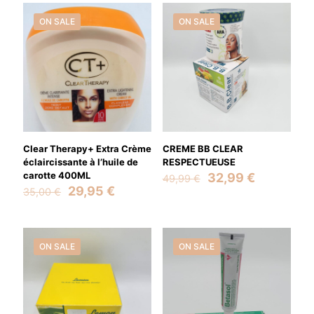
49,99 €.
34,99 €.
ON SALE
ON SALE
Clear Therapy+ Extra Crème
CREME BB CLEAR
éclaircissante à l’huile de
RESPECTUEUSE
carotte 400ML
Original
Current
32,99
€
49,99
€
Original
Current
price
price
29,95
€
35,00
€
price
price
was:
is:
was:
is:
49,99 €.
32,99 €.
35,00 €.
29,95 €.
ON SALE
ON SALE