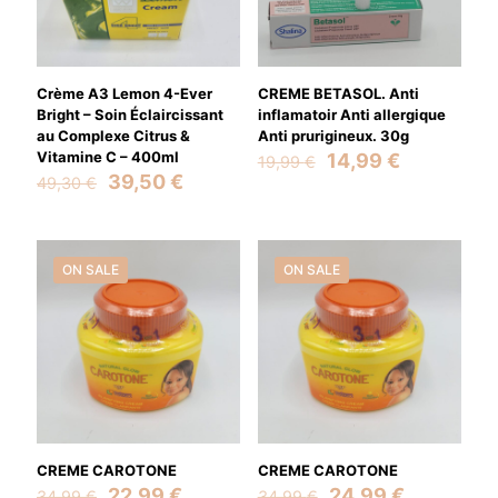
Crème A3 Lemon 4-Ever
CREME BETASOL. Anti
Bright – Soin Éclaircissant
inflamatoir Anti allergique
au Complexe Citrus &
Anti prurigineux. 30g
Vitamine C – 400ml
Original
Current
14,99
€
19,99
€
Original
Current
price
price
39,50
€
49,30
€
price
price
was:
is:
was:
is:
19,99 €.
14,99 €.
49,30 €.
39,50 €.
ON SALE
ON SALE
CREME CAROTONE
CREME CAROTONE
Original
Current
Original
Current
22,99
€
24,99
€
34,99
€
34,99
€