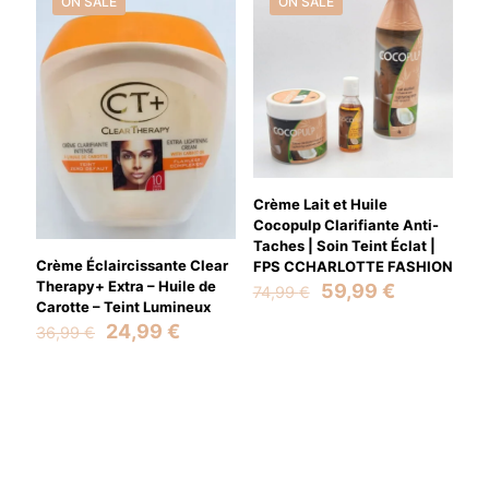
ON SALE
ON SALE
Crème Lait et Huile
Cocopulp Clarifiante Anti-
Taches | Soin Teint Éclat |
Crème Éclaircissante Clear
FPS CCHARLOTTE FASHION
Therapy+ Extra – Huile de
Original
Current
59,99
€
74,99
€
Carotte – Teint Lumineux
price
price
Original
Current
was:
is:
24,99
€
36,99
€
price
price
74,99 €.
59,99 €.
was:
is:
36,99 €.
24,99 €.