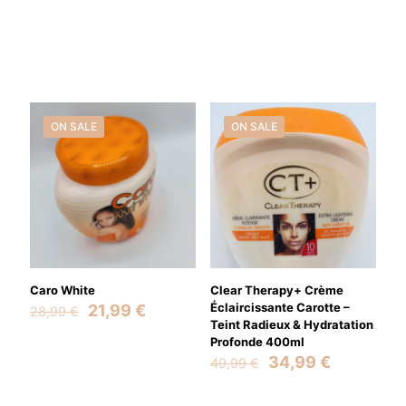
ON SALE
ON SALE
Caro White
Clear Therapy+ Crème
Original
Current
Éclaircissante Carotte –
21,99
€
28,99
€
price
price
Teint Radieux & Hydratation
was:
is:
Profonde 400ml
28,99 €.
21,99 €.
Original
Current
34,99
€
49,99
€
price
price
was:
is: