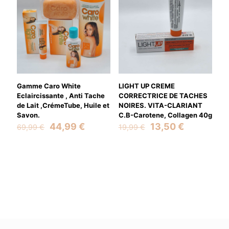
Gamme Caro White
LIGHT UP CREME
Eclaircissante , Anti Tache
CORRECTRICE DE TACHES
de Lait ,CrémeTube, Huile et
NOIRES. VITA-CLARIANT
Savon.
C.B-Carotene, Collagen 40g
Original
Current
Original
Current
44,99
€
13,50
€
69,99
€
19,99
€
price
price
price
price
was:
is:
was:
is:
69,99 €.
44,99 €.
19,99 €.
13,50 €.