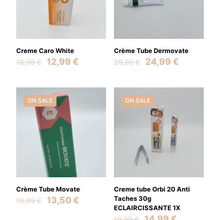
Creme Caro White
Crème Tube Dermovate
Original
Current
Original
Current
12,99
€
24,99
€
18,99
€
29,99
€
price
price
price
price
was:
is:
was:
is:
18,99 €.
12,99 €.
29,99 €.
24,99 €.
ON SALE
ON SALE
Crème Tube Movate
Creme tube Orbi 20 Anti
Original
Current
Taches 30g
13,50
€
19,99
€
price
price
ECLAIRCISSANTE 1X
was:
is:
Original
Current
14,99
€
19,99
€