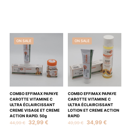
ON SALE
ON SALE
COMBO EFFIMAX PAPAYE
COMBO EFFIMAX PAPAYE
CAROTTE VITAMINE C
CAROTTE VITAMINE C
ULTRA ÉCLAIRCISSANT
ULTRA ÉCLAIRCISSANT
CREME VISAGE ET CREME
LOTION ET CREME ACTION
ACTION RAPID. 50g
RAPID
Original
Current
Original
Current
32,99
€
34,99
€
44,99
€
49,99
€
price
price
price
price