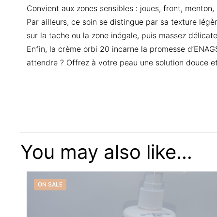
Convient aux zones sensibles : joues, front, menton,
Par ailleurs, ce soin se distingue par sa texture lég
sur la tache ou la zone inégale, puis massez délicat
Enfin, la crème orbi 20 incarne la promesse d’ENAGS 
attendre ? Offrez à votre peau une solution douce et
There are no reviews
Be the first t
You may also like…
1X”
Your email address w
ON SALE
Your rating
*