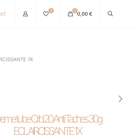
0
0
ct
0,00 €
IRCISSANTE 1X
eme tube Orbi 20 Anti Taches 30g
ECLAIRCISSANTE 1X