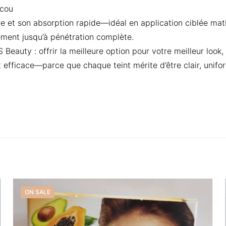
 cou
ère et son absorption rapide—idéal en application ciblée mat
ement jusqu’à pénétration complète.
Beauty : offrir la meilleure option pour votre meilleur look
 efficace—parce que chaque teint mérite d’être clair, unifo
Reviews
 yet.
o review “Creme tube Orbi 20 Anti Taches 30g
ill not be published.
Required fields are marked
*
ON SALE