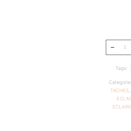
Creme
tube
Orbi
20
Tags:
Anti
Categorie
Taches
TACHES
30g
ECLAI
ECLAIRCI
ECLAIR
1X
quantity