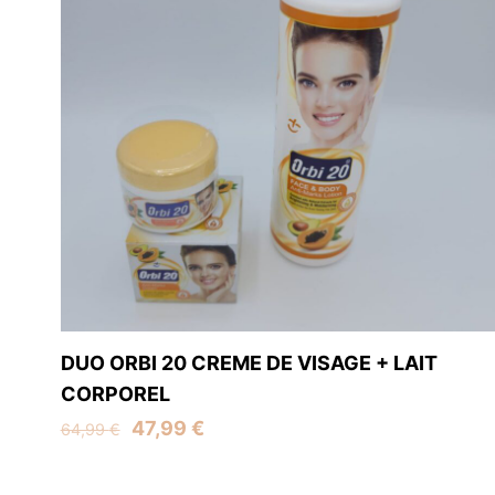
Name
*
next time I comment
DUO ORBI 20 CREME DE VISAGE + LAIT
CORPOREL
Original
Current
47,99
€
64,99
€
Find u
price
price
was:
is: