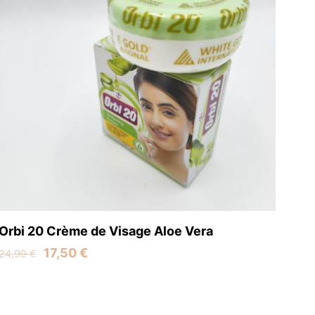
name, email, and
is browser for the
Orbi 20 Crème de Visage Aloe Vera
Original
Current
17,50
€
24,99
€
price
price
was:
is:
24,99 €.
17,50 €.