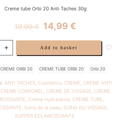
Creme tube Orbi 20 Anti Taches 30g
Original
Current
14,99
€
19,99
€
price
price
was:
is:
Add to basket
19,99 €.
14,99 €.
CREME ORBI 20
CREME TUBE ORBI 20
Orbi 20
s:
ANTI TACHES
,
Cosmetics
,
CREME
,
CREME ANTI
,
CREME CORPOREL
,
CREME DE VISSAGE
,
CREME
RCISSANTE
,
Creme Hydratante
,
CREME TUBE
,
SSANTE
CISSANTE
,
Soins de la peau
,
SOINS DU VISSAGE
,
SUPPER ECLAIRCISSANTE