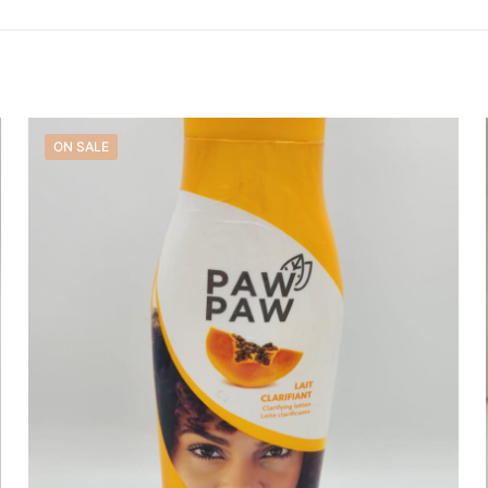
19,99 €.
14,50 €.
Raccourcis
Mon Compte
ON SALE
Commandes
Téléchargements
de Nous
Adresses
Détails du Compte
Mot de passe perdu
Déconnexion