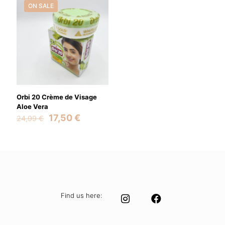
ON SALE
Orbi 20 Crème de Visage
Aloe Vera
Original
Current
17,50
€
24,99
€
price
price
was:
is:
24,99 €.
17,50 €.
Find us here: