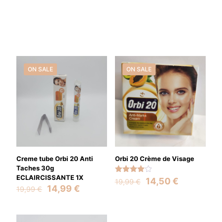
ON SALE
ON SALE
Creme tube Orbi 20 Anti
Orbi 20 Crème de Visage
Taches 30g
ECLAIRCISSANTE 1X
Rated
Original
Current
14,50
€
19,99
€
4.00
Original
Current
14,99
€
19,99
€
price
price
out of 5
price
price
was:
is:
was:
is:
19,99 €.
14,50 €.
19,99 €.
14,99 €.