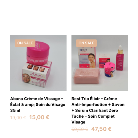
ON SALE
ON SALE
Abana Crème de Vissage –
Best Trio Élixir – Crème
Éclat & amp; Soin du Visage
Anti-Imperfection + Savon
35ml
+ Sérum Clarifiant Zéro
Original
Current
Tache – Soin Complet
15,00
€
19,00
€
price
price
Visage
was:
is:
Original
Current
47,50
€
59,50
€
19,00 €.
15,00 €.
price
price