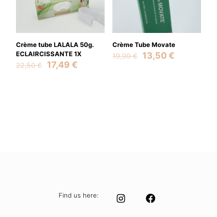
Crème tube LALALA 50g.
Crème Tube Movate
ECLAIRCISSANTE 1X
Original
Current
13,50
€
19,99
€
Original
Current
price
price
17,49
€
22,50
€
price
price
was:
is:
was:
is:
19,99 €.
13,50 €.
22,50 €.
17,49 €.
Find us here: