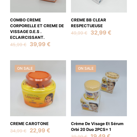
COMBO CREME
CREME BB CLEAR
CORPORELLE ET CREME DE
RESPECTUEUSE
VISSAGE D.E.S .
Original
Current
32,99
€
49,99
€
ECLAIRCISSANT.
price
price
Original
Current
was:
is:
39,99
€
45,99
€
price
price
49,99 €.
32,99 €.
was:
is:
45,99 €.
39,99 €.
ON SALE
ON SALE
CREME CAROTONE
Crème De Visage Et Sérum
Original
Current
Orbi 20 Duo 2PCS= 1
22,99
€
34,99
€
price
price
Original
Current
19,49
€
39,99
€