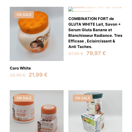
was:
is:
59,50 €.
47,50 €.
ON SALE
ON SALE
COMBINATION FORT de
GLUTA WHITE Lait, Savon +
Serum Gluta Banane et
Blanchisseur Radiance. Tres
Efficase , Eclaircissant &
Anti Taches.
Original
Current
79,97
€
87,00
€
price
price
was:
is:
Caro White
87,00 €.
79,97 €.
Original
Current
21,99
€
28,99
€
price
price
was:
is:
28,99 €.
21,99 €.
ON SALE
ON SALE