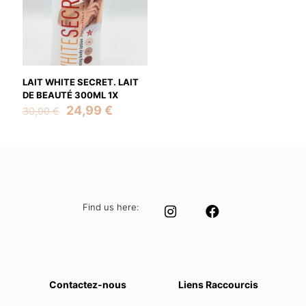
LAIT WHITE SECRET. LAIT
DE BEAUTÉ 300ML 1X
Original
Current
24,99
€
30,00
€
price
price
was:
is:
30,00 €.
24,99 €.
Find us here:
Contactez-nous
Liens Raccourcis