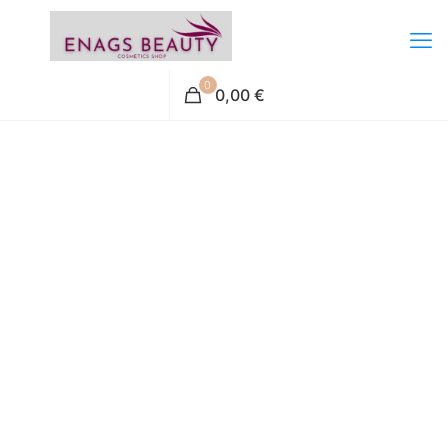
0
0,00 €