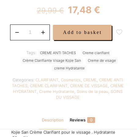
Original
Current
17,48
€
29,99
€
price
price
was:
is:
Crème
Add to basket
Éclaircissante
29,99 €.
17,48 €.
Visage
Kojie
San
Tags:
CREME ANTI TACHES
Creme clarifiant
quantity
Crème Clarifiante Visage Kojie San
Creme de visage
creme Hydratante
Categories:
CLARIFIANT
,
Cosmetics
,
CREME
,
CREME ANTI
TACHES
,
CREME CLARIFIANT
,
CREME DE VISSAGE
,
CREME
HYDRATANT
,
Creme Hydratante
,
Soins de la peau
,
SOINS
DU VISSAGE
Description
Reviews
0
Kojie San Crème Clarifiant pour le vissage . Hydratante