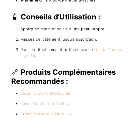
Vitamine C
: antioxydant et anti-taches
🧴
Conseils d’Utilisation :
Appliquez matin et soir sur une peau propre.
Massez délicatement jusqu’à absorption.
Pour un rituel complet, utilisez avec le
Gel de Douche
Light Up
.
🔗
Produits Complémentaires
Recommandés :
Sérum Gluta White Double
Savon Goldie Anti-Taches
Crème Corporelle Light Up
Reviews