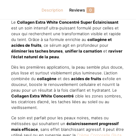
Ultra
Forte
Description
Reviews
0
quantity
Le
Collagen Extra White Concentré Super Éclaircissant
est un soin intensif ultra-puissant formulé pour celles et
ceux qui recherchent une transformation visible et rapide
du teint. Grâce à sa formule enrichie au
collagène et
acides de fruits
, ce sérum agit en profondeur pour
éliminer les taches brunes
,
unifier la carnation
et
raviver
l’éclat naturel de la peau
.
Dès les premières applications, la peau semble plus douce,
plus lisse et surtout visiblement plus lumineuse. L’action
combinée du
collagène
et des
acides de fruits
exfolie en
douceur, booste le renouvellement cellulaire et nourrit la
peau pour un résultat à la fois clarifiant et hydratant. Le
Collagen Extra White Concentré
cible les zones sombres,
les cicatrices d’acné, les taches liées au soleil ou au
vieillissement.
Ce soin est parfait pour les peaux noires, mates ou
métissées qui souhaitent un
éclaircissement progressif
mais efficace
, sans effet blanchissant agressif. Il peut être
utilisé seul ou en synergie avec la
Crème Corporelle Gluta