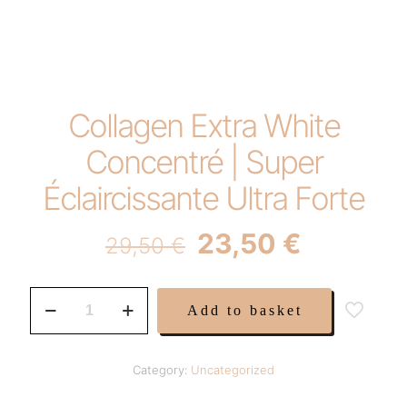
Collagen Extra White
Concentré | Super
Éclaircissante Ultra Forte
Original
Current
23,50
€
29,50
€
price
price
was:
is:
Collagen
Add to basket
Extra
29,50 €.
23,50 €.
White
Concentré
|
Category:
Uncategorized
Super
Éclaircissante