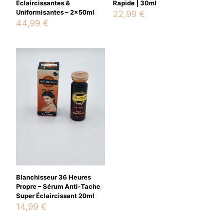
Éclaircissantes &
Rapide | 30ml
Uniformisantes – 2x50ml
22,99
€
Name
*
44,99
€
Email
*
Save my name, email, and website in this browser for the
next time I comment.
Blanchisseur 36 Heures
Propre – Sérum Anti-Tache
Super Éclaircissant 20ml
14,99
€