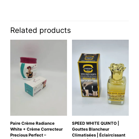
There are no reviews yet.
Be the first to review “Collagen Extra
White Concentré | Super Éclaircissante
Related products
Ultra Forte”
Your email address will not be published.
Required fields are
marked
*
Your rating
*
Paire Crème Radiance
SPEED WHITE QUINTO |
White + Crème Correcteur
Gouttes Blancheur
Precious Perfect –
Climatisées | Éclaircissant