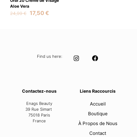
Orbi 20 Crème de Visage
Aloe Vera
Original
Current
17,50
€
24,99
€
price
price
was:
is:
24,99 €.
17,50 €.
Find us here:
Contactez-nous
Liens Raccourcis
Enags Beauty
Accueil
39 Rue Simart
Boutique
75018 Paris
France
À Propos de Nous
Contact