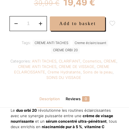
Original
Current
19,49
€
39,99
€
price
price
was:
is:
Crème
Add to basket
De
39,99 €.
19,49 €.
Visage
Et
Sérum
Tags:
CREME ANTI TACHES
Creme éclaircissant
Orbi
CREME ORBI 20
20
Duo
Categories:
ANTI TACHES
,
CLARIFIANT
,
Cosmetics
,
CREME
,
2PCS=
CREME ANTI TACHES
,
CREME DE VISSAGE
,
CREME
1
ECLAIRCISSANTE
,
Creme Hydratante
,
Soins de la peau
,
quantity
SOINS DU VISSAGE
Description
Reviews
0
Le
duo orbi 20
révolutionne les routines éclaircissantes
avec une synergie puissante entre une
crème de visage
nourrissante
et un
sérum concentré ultra-pénétrant
, tous
deux enrichis en
niacinamide pur à 5 %
,
vitamine C