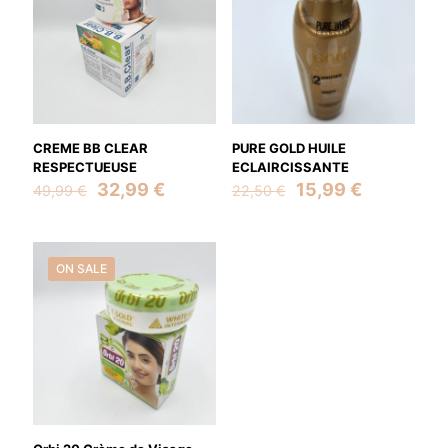
CREME BB CLEAR
PURE GOLD HUILE
RESPECTUEUSE
ECLAIRCISSANTE
Original
Current
Original
Current
32,99
€
15,99
€
49,99
€
22,50
€
price
price
price
price
was:
is:
was:
is:
49,99 €.
32,99 €.
22,50 €.
15,99 €.
ON SALE