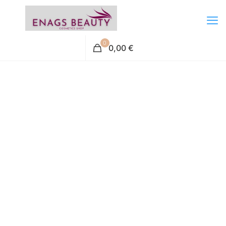
0
0,00 €