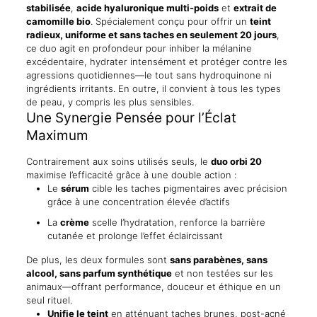
stabilisée
,
acide hyaluronique multi-poids
et
extrait de
camomille bio
. Spécialement conçu pour offrir un
teint
radieux, uniforme et sans taches en seulement 20 jours
,
ce duo agit en profondeur pour inhiber la mélanine
excédentaire, hydrater intensément et protéger contre les
agressions quotidiennes—le tout sans hydroquinone ni
ingrédients irritants. En outre, il convient à tous les types
de peau, y compris les plus sensibles.
Une Synergie Pensée pour l’Éclat
Maximum
Contrairement aux soins utilisés seuls, le
duo orbi 20
maximise l’efficacité grâce à une double action :
Le
sérum
cible les taches pigmentaires avec précision
grâce à une concentration élevée d’actifs
La
crème
scelle l’hydratation, renforce la barrière
cutanée et prolonge l’effet éclaircissant
De plus, les deux formules sont
sans parabènes, sans
alcool, sans parfum synthétique
et non testées sur les
animaux—offrant performance, douceur et éthique en un
seul rituel.
Unifie le teint
en atténuant taches brunes, post-acné