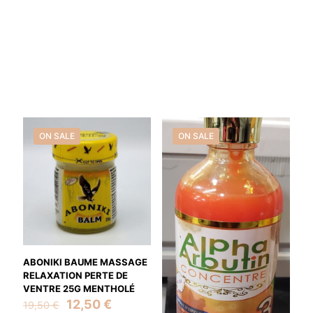
ON SALE
ON SALE
ABONIKI BAUME MASSAGE
RELAXATION PERTE DE
VENTRE 25G MENTHOLÉ
Original
Current
12,50
€
19,50
€