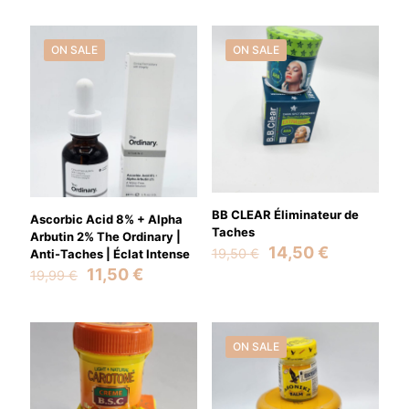
was:
is:
22,99 €.
18,99 €.
45,99 €.
34,98 €.
ON SALE
ON SALE
BB CLEAR Éliminateur de
Ascorbic Acid 8% + Alpha
Taches
Arbutin 2% The Ordinary |
Original
Current
14,50
€
19,50
€
Anti-Taches | Éclat Intense
price
price
Original
Current
11,50
€
19,99
€
was:
is:
price
price
19,50 €.
14,50 €.
was:
is:
19,99 €.
11,50 €.
ON SALE