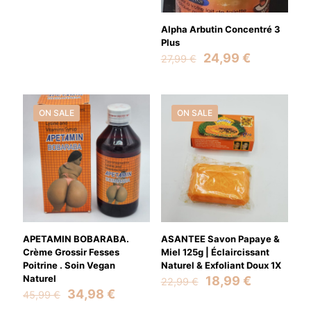
price
price
was:
is:
19,50 €.
12,50 €.
Alpha Arbutin Concentré 3
Plus
Original
Current
24,99
€
27,99
€
price
price
was:
is:
27,99 €.
24,99 €.
ON SALE
ON SALE
APETAMIN BOBARABA.
ASANTEE Savon Papaye &
Crème Grossir Fesses
Miel 125g | Éclaircissant
Poitrine . Soin Vegan
Naturel & Exfoliant Doux 1X
Naturel
Original
Current
18,99
€
22,99
€
Original
Current
price
price
34,98
€
45,99
€
price
price
was:
is: