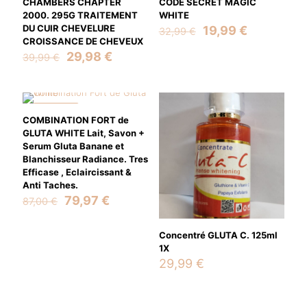
CHAMBERS CHAPTER
CODE SECRET MAGIC
2000. 295G TRAITEMENT
WHITE
DU CUIR CHEVELURE
Original
Current
19,99
€
32,99
€
CROISSANCE DE CHEVEUX
price
price
Original
Current
was:
is:
29,98
€
39,99
€
price
price
32,99 €.
19,99 €.
was:
is:
39,99 €.
29,98 €.
ON SALE
COMBINATION FORT de
GLUTA WHITE Lait, Savon +
Serum Gluta Banane et
Blanchisseur Radiance. Tres
Efficase , Eclaircissant &
Anti Taches.
Original
Current
79,97
€
87,00
€
price
price
was:
is:
Concentré GLUTA C. 125ml
87,00 €.
79,97 €.
1X
29,99
€