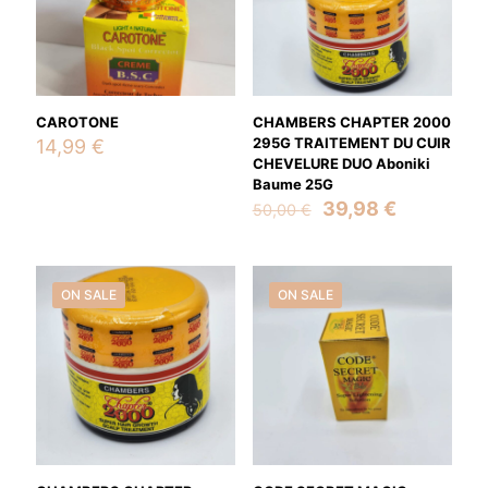
CAROTONE
CHAMBERS CHAPTER 2000
295G TRAITEMENT DU CUIR
14,99
€
CHEVELURE DUO Aboniki
Baume 25G
Original
Current
39,98
€
50,00
€
price
price
was:
is:
50,00 €.
39,98 €.
ON SALE
ON SALE