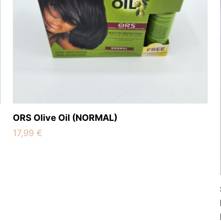
Save my 
Email
*
website in th
.
ORS Olive Oil (NORMAL)
17,99
€