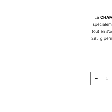
Le
CHAM
spécialem
tout en s’
295 g perme
CHAMBER
CHAPTER
2000.
295G
TRAITEME
DU