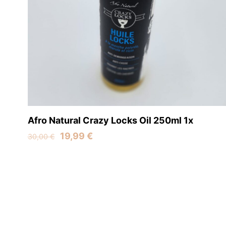
Name
*
next time I comment
Afro Natural Crazy Locks Oil 250ml 1x
Original
Current
19,99
€
30,00
€
price
price
was:
is:
30,00 €.
19,99 €.