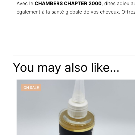
Avec le
CHAMBERS CHAPTER 2000
, dites adieu 
également à la santé globale de vos cheveux. Offrez-l
There are no reviews
Be the first 
You may also like…
CUIR CHEVELU
Your email address w
ON SALE
Your rating
*