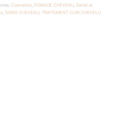
ories:
Cosmetics
,
POMADE CHEVEAU
,
Santé et
ts
,
SOINS CHEVEAU
,
TRAITEMENT CUIR CHEVELU
E
CE