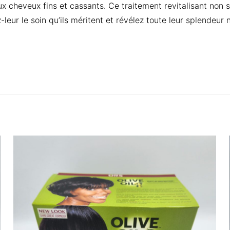
aux cheveux fins et cassants. Ce traitement revitalisant non
eur le soin qu’ils méritent et révélez toute leur splendeur n
Reviews
 yet.
to review “CHAMBERS CHAPTER 2000. 295G T
RE CROISSANCE DE CHEVEUX”
ill not be published.
Required fields are marked
*