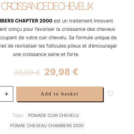
CROISSANCE DE CHEVEUX
BERS CHAPTER 2000
est un traitement innovant
ent conçu pour favoriser la croissance des cheveux
occupant de votre cuir chevelu. Sa formule unique de
t de revitaliser les follicules pileux et d’encourager
une croissance saine et forte.
Original
Current
29,98
€
39,99
€
price
price
was:
is:
S
Add to basket
39,99 €.
29,98 €.
Tags:
POMADE CUIR CHEVELU
NT
POMAE CHEVEAU CHAMBERS 2000