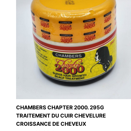
Contactez-nous
Liens 
Accueil
Enags Beauty
39 Rue Simart
Boutique
75018 Paris
À Propos 
France
Contact
CHAMBERS CHAPTER 2000. 295G
TRAITEMENT DU CUIR CHEVELURE
CROISSANCE DE CHEVEUX