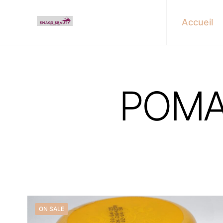
Accueil
POMA
Find u
ON SALE