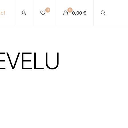
0
0
ct
0,00 €
EVELU