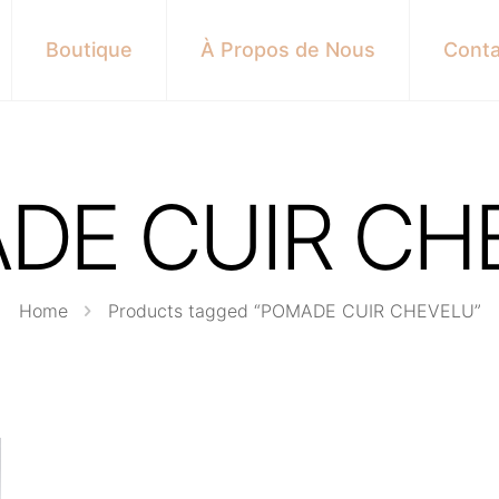
Boutique
À Propos de Nous
Conta
DE CUIR CH
Home
Products tagged “POMADE CUIR CHEVELU”
s here: