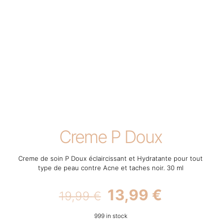
Creme P Doux
Creme de soin P Doux éclaircissant et Hydratante pour tout
type de peau contre Acne et taches noir. 30 ml
Original
Current
13,99
€
19,99
€
price
price
999 in stock