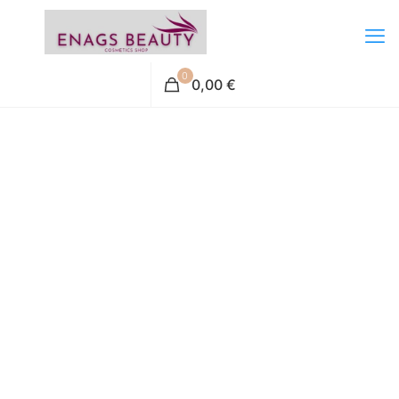
0
0,00 €