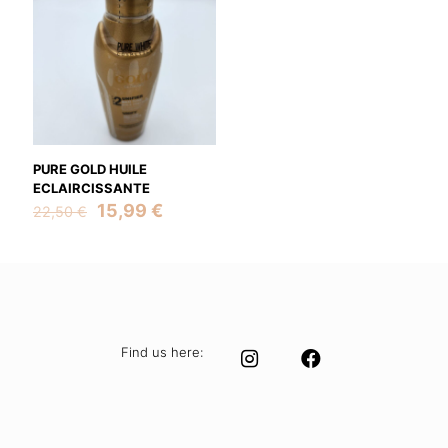
PURE GOLD HUILE
ECLAIRCISSANTE
Original
Current
15,99
€
22,50
€
price
price
was:
is:
22,50 €.
15,99 €.
Find us here: