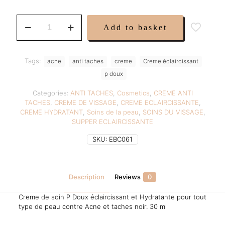
was:
is:
19,99 €.
13,99 €.
Creme
Add to basket
P
Doux
quantity
Tags:
acne
anti taches
creme
Creme éclaircissant
p doux
Categories:
ANTI TACHES
,
Cosmetics
,
CREME ANTI
TACHES
,
CREME DE VISSAGE
,
CREME ECLAIRCISSANTE
,
CREME HYDRATANT
,
Soins de la peau
,
SOINS DU VISSAGE
,
SUPPER ECLAIRCISSANTE
SKU:
EBC061
Description
Reviews
0
Creme de soin P Doux éclaircissant et Hydratante pour tout
type de peau contre Acne et taches noir. 30 ml