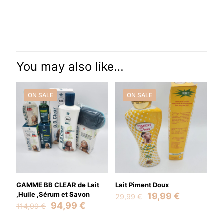
Reviews
There are no reviews yet.
Be the first to review “Creme P Doux”
You may also like…
Your email address will not be published.
Required fields are
marked
*
ON SALE
ON SALE
Your rating
*
GAMME BB CLEAR de Lait
Lait Piment Doux
,Huile ,Sérum et Savon
Original
Current
19,99
€
29,99
€
Original
Current
price
price
94,99
€
114,99
€
price
price
was:
is: