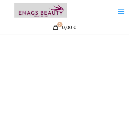
0
0,00 €