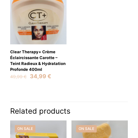
Clear Therapy+ Crème
Éclaircissante Carotte –
Teint Radieux & Hydratation
Profonde 400ml
Original
Current
34,99
€
49,99
€
price
price
was:
is:
49,99 €.
34,99 €.
Related products
ON SALE
ON SALE