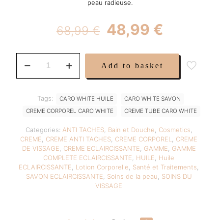
peau radieuse.
Original
Current
48,99
€
68,99
€
price
price
was:
is:
Gamme
Add to basket
Caro
68,99 €.
48,99 €.
White
Eclaircissante
,
Tags:
CARO WHITE HUILE
CARO WHITE SAVON
Anti
CREME CORPOREL CARO WHITE
CREME TUBE CARO WHITE
Tache
de
Categories:
ANTI TACHES
,
Bain et Douche
,
Cosmetics
,
Créme,
CREME
,
CREME ANTI TACHES
,
CREME CORPOREL
,
CREME
Tube,
DE VISSAGE
,
CREME ECLAIRCISSANTE
,
GAMME
,
GAMME
Huile
COMPLETE ECLAIRCISSANTE
,
HUILE
,
Huile
et
ECLAIRCISSANTE
,
Lotion Corporelle
,
Santé et Traitements
,
Savon.
SAVON ECLAIRCISSANTE
,
Soins de la peau
,
SOINS DU
quantity
VISSAGE