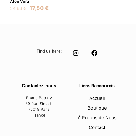
Aloe Vera
Original
Current
17,50
€
24,99
€
price
price
was:
is:
24,99 €.
17,50 €.
Find us here:
Contactez-nous
Liens Raccourcis
Enags Beauty
Accueil
39 Rue Simart
Boutique
75018 Paris
France
À Propos de Nous
Contact