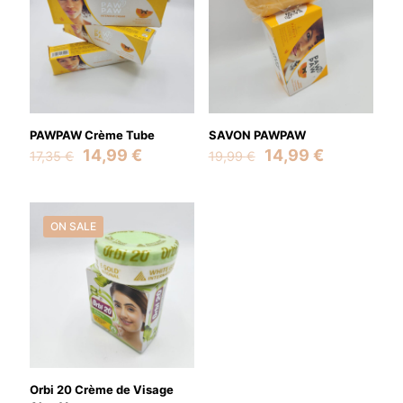
PAWPAW Crème Tube
SAVON PAWPAW
Original
Current
Original
Current
14,99
€
14,99
€
17,35
€
19,99
€
price
price
price
price
was:
is:
was:
is:
17,35 €.
14,99 €.
19,99 €.
14,99 €.
ON SALE
Orbi 20 Crème de Visage