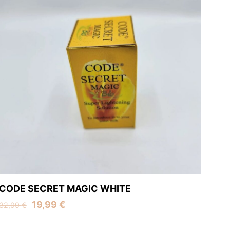
CODE SECRET MAGIC WHITE
Original
Current
19,99
€
32,99
€
price
price