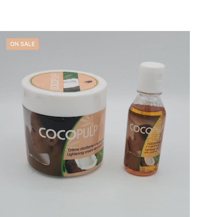
was:
is:
32,99 €.
19,99 €.
ON SALE