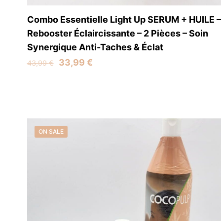
Combo Essentielle Light Up SERUM + HUILE –
Rebooster Éclaircissante – 2 Pièces – Soin
Synergique Anti-Taches & Éclat
Original
Current
33,99
€
43,99
€
price
price
was:
is:
43,99 €.
33,99 €.
ON SALE