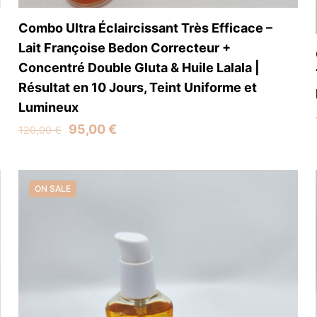
Combo Ultra Éclaircissant Très Efficace –
Lait Françoise Bedon Correcteur +
Concentré Double Gluta & Huile Lalala |
Résultat en 10 Jours, Teint Uniforme et
Lumineux
Original
Current
95,00
€
120,00
€
price
price
was:
is:
120,00 €.
95,00 €.
ON SALE