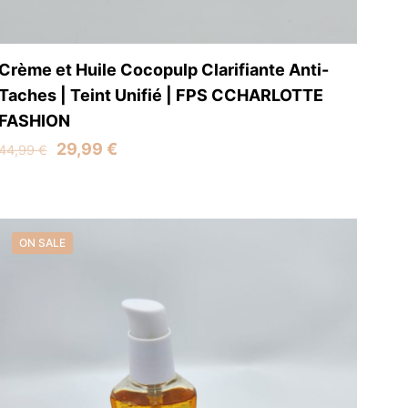
Crème et Huile Cocopulp Clarifiante Anti-
Taches | Teint Unifié | FPS CCHARLOTTE
FASHION
Original
Current
29,99
€
44,99
€
price
price
was:
is:
44,99 €.
29,99 €.
ON SALE