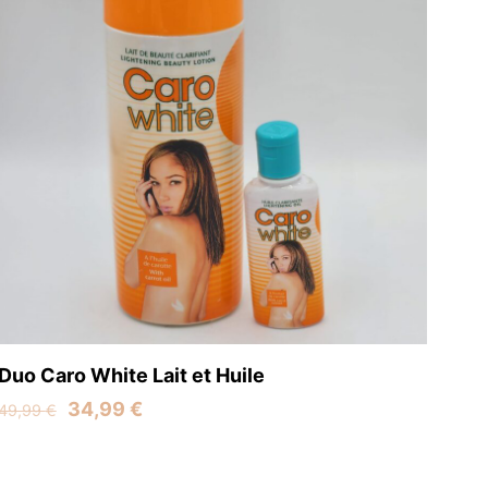
Duo Caro White Lait et Huile
Original
Current
34,99
€
49,99
€
price
price
was:
is: