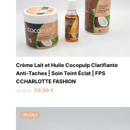
Crème Lait et Huile Cocopulp Clarifiante
Anti-Taches | Soin Teint Éclat | FPS
CCHARLOTTE FASHION
Original
Current
59,99
€
74,99
€
price
price
Find u
was:
is:
74,99 €.
59,99 €.
ON SALE