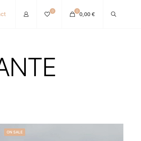
0
0
ct
0,00 €
SANTE
ON SALE