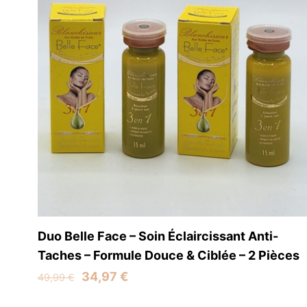
Contactez-nous
Liens 
Accueil
Enags Beauty
39 Rue Simart
Boutique
75018 Paris
À Propos 
France
Contact
Duo Belle Face – Soin Éclaircissant Anti-
Taches – Formule Douce & Ciblée – 2 Pièces
Original
Current
34,97
€
49,99
€
price
price