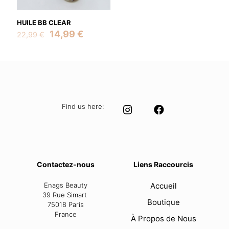
HUILE BB CLEAR
Original
Current
14,99
€
22,99
€
price
price
was:
is:
22,99 €.
14,99 €.
Find us here:
Contactez-nous
Liens Raccourcis
Enags Beauty
Accueil
39 Rue Simart
Boutique
75018 Paris
France
À Propos de Nous