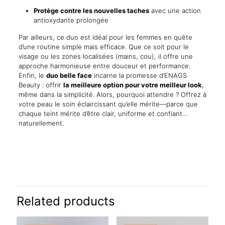
Protège contre les nouvelles taches
avec une action
antioxydante prolongée
Par ailleurs, ce duo est idéal pour les femmes en quête
d’une routine simple mais efficace. Que ce soit pour le
visage ou les zones localisées (mains, cou), il offre une
approche harmonieuse entre douceur et performance.
Enfin, le
duo belle face
incarne la promesse d’ENAGS
Beauty : offrir
la meilleure option pour votre meilleur look
,
même dans la simplicité. Alors, pourquoi attendre ? Offrez à
votre peau le soin éclaircissant qu’elle mérite—parce que
chaque teint mérite d’être clair, uniforme et confiant…
naturellement.
Reviews
There are no reviews yet.
Be the first to review “Duo Belle Face –
Soin Éclaircissant Anti-Taches –
Related products
Formule Douce & Ciblée – 2 Pièces”