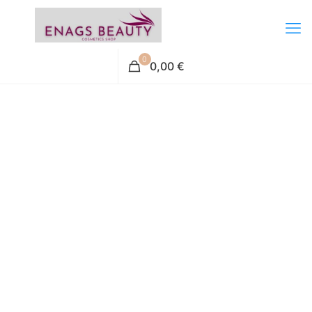
0
0,00 €