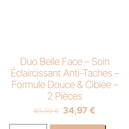
Duo Belle Face – Soin
Éclaircissant Anti-Taches –
Formule Douce & Ciblée –
2 Pièces
Original
Current
34,97
€
49,99
€
price
price
was:
is:
Duo