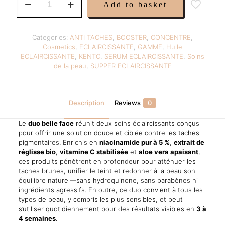
Add to basket
Belle
49,99 €.
34,97 €.
Face
–
Soin
Categories:
ANTI TACHES
,
BOOSTER
,
CONCENTRE
,
Éclaircissant
Cosmetics
,
ECLAIRCISSANTE
,
GAMME
,
Huile
Anti-
ECLAIRCISSANTE
,
KENTO
,
SERUM ECLAIRCISSANTE
,
Soins
Taches
de la peau
,
SUPPER ECLAIRCISSANTE
–
Formule
Douce
&
Description
Reviews
0
Ciblée
–
Le
duo belle face
réunit deux soins éclaircissants conçus
2
pour offrir une solution douce et ciblée contre les taches
Pièces
pigmentaires. Enrichis en
niacinamide pur à 5 %
,
extrait de
quantity
réglisse bio
,
vitamine C stabilisée
et
aloe vera apaisant
,
ces produits pénètrent en profondeur pour atténuer les
taches brunes, unifier le teint et redonner à la peau son
équilibre naturel—sans hydroquinone, sans parabènes ni
ingrédients agressifs. En outre, ce duo convient à tous les
types de peau, y compris les plus sensibles, et peut
s’utiliser quotidiennement pour des résultats visibles en
3 à
4 semaines
.