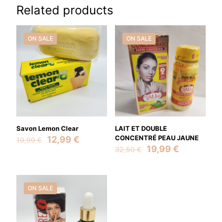
Related products
ON SALE
ON SALE
Savon Lemon Clear
LAIT ET DOUBLE
Original
Current
CONCENTRÉ PEAU JAUNE
12,99
€
19,99
€
price
price
Original
Current
19,99
€
32,50
€
was:
is:
price
price
19,99 €.
12,99 €.
was:
is:
32,50 €.
19,99 €.
ON SALE