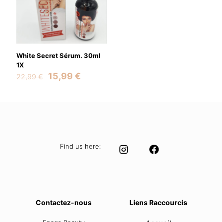
White Secret Sérum. 30ml
1X
Original
Current
15,99
€
22,99
€
price
price
was:
is:
22,99 €.
15,99 €.
Find us here:
Contactez-nous
Liens Raccourcis