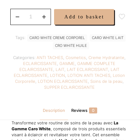
price
price
was:
is:
Gamme
Add to basket
Caro
59,75 €.
39,75 €.
White
Lait
/Crème
Tags:
CARO WHITE CREME CORPOREL
CARO WHITE LAIT
/
CRO WHITE HUILE
Huile
quantity
Categories:
ANTI TACHES
,
Cosmetics
,
Creme Hydratante
,
ECLAIRCISSANTE
,
GAMME
,
GAMME COMPLETE
ECLAIRCISSANTE
,
LAIT
,
LAIT ECLAIRCISSANT
,
LAIT
ECLAIRCISSANTE
,
LOTION
,
LOTION ANTI TACHES
,
Lotion
Corporelle
,
LOTION ECLAIRCISSANTE
,
Soins de la peau
,
SUPPER ECLAIRCISSANTE
Description
Reviews
0
Transformez votre routine de soins de la peau avec
La
Gamme Caro White
, composé de trois produits essentiels
visant à éclaircir et revitaliser votre teint. Cet ensemble