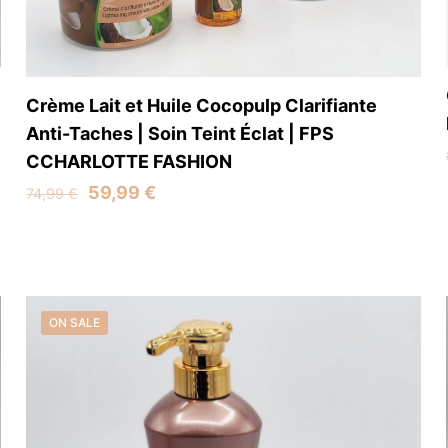
Crème Lait et Huile Cocopulp Clarifiante
Anti-Taches | Soin Teint Éclat | FPS
CCHARLOTTE FASHION
Original
Current
59,99
€
74,99
€
price
price
was:
is:
74,99 €.
59,99 €.
ON SALE