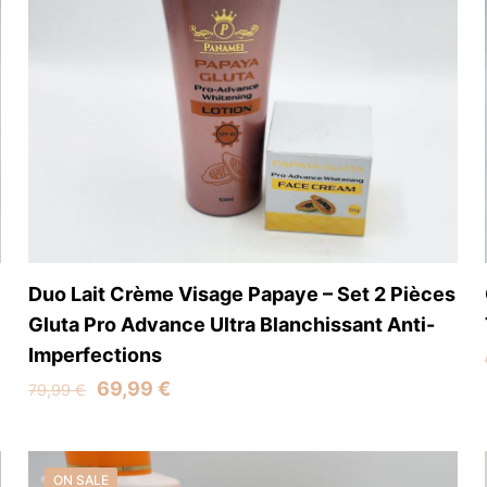
Duo Lait Crème Visage Papaye – Set 2 Pièces
Gluta Pro Advance Ultra Blanchissant Anti-
Imperfections
Original
Current
69,99
€
79,99
€
price
price
was:
is:
79,99 €.
69,99 €.
ON SALE