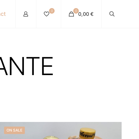
0
0
ct
0,00 €
SANTE
ON SALE