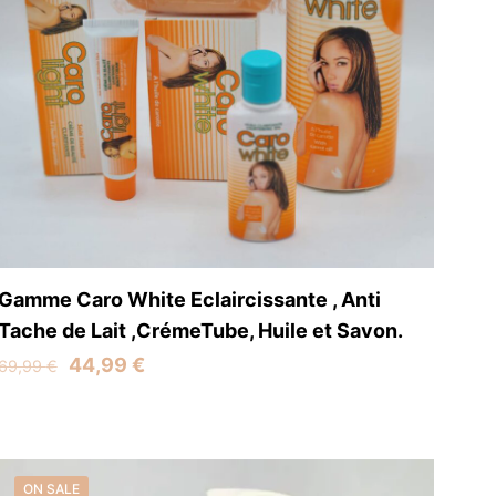
Gamme Caro White Eclaircissante , Anti
Tache de Lait ,CrémeTube, Huile et Savon.
Original
Current
44,99
€
69,99
€
price
price
was:
is:
69,99 €.
44,99 €.
ON SALE