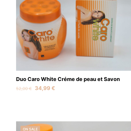
Duo Caro White Créme de peau et Savon
Original
Current
34,99
€
52,00
€
price
price
was:
is:
52,00 €.
34,99 €.
ON SALE