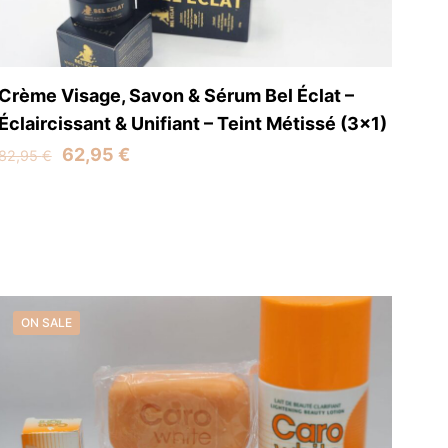
Crème Visage, Savon & Sérum Bel Éclat –
Éclaircissant & Unifiant – Teint Métissé (3×1)
Original
Current
62,95
€
82,95
€
price
price
was:
is:
82,95 €.
62,95 €.
ON SALE