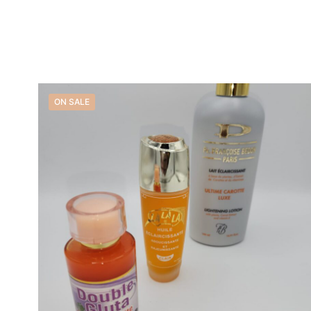
price
price
was:
is:
39,99 €.
24,99 €.
ON SALE