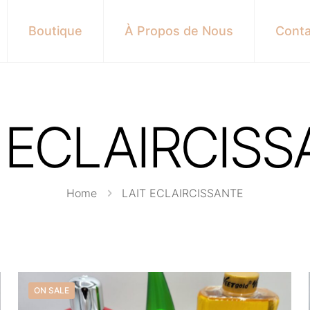
Boutique
À Propos de Nous
Conta
 ECLAIRCIS
Home
LAIT ECLAIRCISSANTE
ON SALE