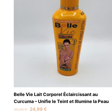
Belle Vie Lait Corporel Éclaircissant au
Curcuma – Unifie le Teint et Illumine la Peau
Original
Current
24,99
€
39,99
€