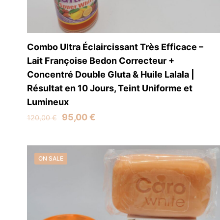
Combo Ultra Éclaircissant Très Efficace –
Lait Françoise Bedon Correcteur +
Concentré Double Gluta & Huile Lalala |
Résultat en 10 Jours, Teint Uniforme et
Lumineux
Original
Current
95,00
€
120,00
€
price
price
was:
is:
120,00 €.
95,00 €.
ON SALE