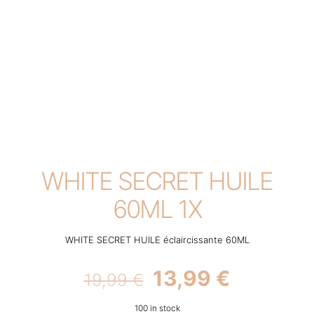
WHITE SECRET HUILE
60ML 1X
WHITE SECRET HUILE éclaircissante 60ML
Original
Current
13,99
€
19,99
€
price
price
100 in stock