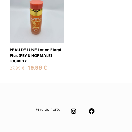
PEAU DE LUNE Lotion Floral
Plus (PEAU NORMALE)
100ml 1X
Original
Current
19,99
€
27,99
€
price
price
was:
is:
27,99 €.
19,99 €.
Find us here: