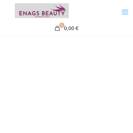
0
0,00 €