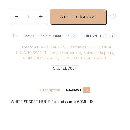
was:
is:
19,99 €.
13,99 €.
WHITE
Add to basket
SECRET
HUILE
60ML
1X
Tags:
corps
éclaircissant
huile
HUILE WHITE SECRET
quantity
Categories:
ANTI TACHES
,
Cosmetics
,
HUILE
,
Huile
ECLAIRCISSANTE
,
Lotion Corporelle
,
Soins de la peau
,
SOINS DU VISSAGE
,
SUPPER ECLAIRCISSANTE
SKU:
EBC034
Description
Reviews
0
WHITE SECRET HUILE éclaircissante 60ML 1X
Reviews
There are no reviews yet.