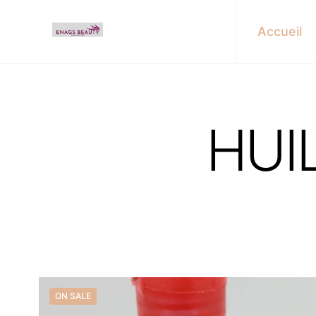
Accueil
HUI
Find u
ON SALE