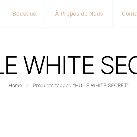
Boutique
À Propos de Nous
Conta
LE WHITE SE
Home
Products tagged “HUILE WHITE SECRET”
s here: