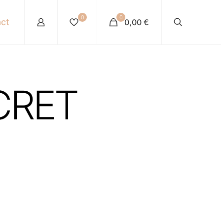
0
0
ct
0,00 €
CRET