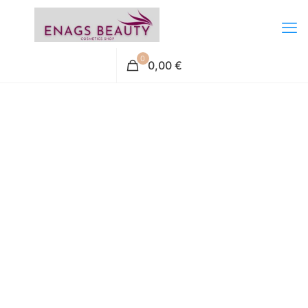
0
0,00 €