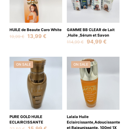
HUILE de Beaute Caro White
GAMME BB CLEAR de Lait
Original
Current
,Huile ,Sérum et Savon
13,99
€
19,99
€
price
price
Original
Current
94,99
€
114,99
€
was:
is:
price
price
19,99 €.
13,99 €.
was:
is:
114,99 €.
94,99 €.
Name
*
ON SALE
ON SALE
Email
*
Save my name, email, and website in this browser for the
next time I comment.
PURE GOLD HUILE
Lalala Huile
ECLAIRCISSANTE
Eclaircissante,Adoucissante
Original
Current
et Rajeunissante. 100ml 1X
15,99
€
22,50
€