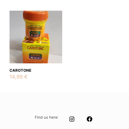
price
price
price
price
was:
is:
was:
is:
19,99 €.
14,99 €.
145,00 €.
110,00 €
CAROTONE
14,99
€
Find us here: