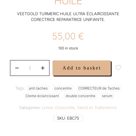
HUILE
VEETGOLD TURMERIC HUILE ULTRA ÉCLAIRCISSANTE
CORECTRICE REPARATRICE UNIFIANTE.
55,00
€
100 in stock
VEETGOLD
Add to basket
TURMERIC
HUILE
quantity
Tags:
anti taches
concentre
CORRECTEUR de Taches
Creme éclaircissant
double concentre
serum
Categories:
Lotion Corporelle
,
Santé et Traitements
SKU:
EBC75