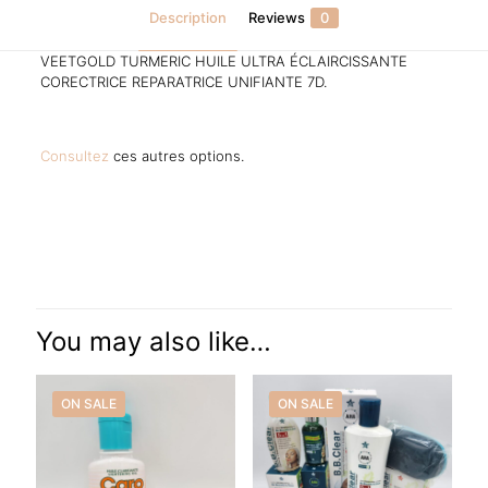
Description
Reviews
0
VEETGOLD TURMERIC HUILE ULTRA ÉCLAIRCISSANTE
CORECTRICE REPARATRICE UNIFIANTE 7D.
Consultez
ces autres options.
Reviews
There are no reviews yet.
Be the first to review “VEETGOLD
TURMERIC HUILE”
You may also like…
Your email address will not be published.
Required fields are
marked
*
ON SALE
ON SALE
Your rating
*