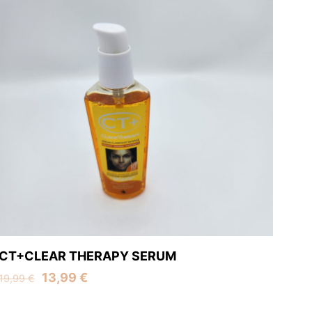
CT+CLEAR THERAPY SERUM
Original
Current
13,99
€
19,99
€
price
price