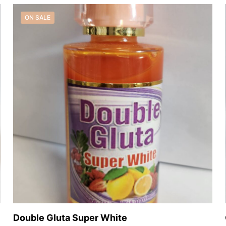
was:
is:
19,99 €.
13,99 €.
ON SALE
Double Gluta Super White