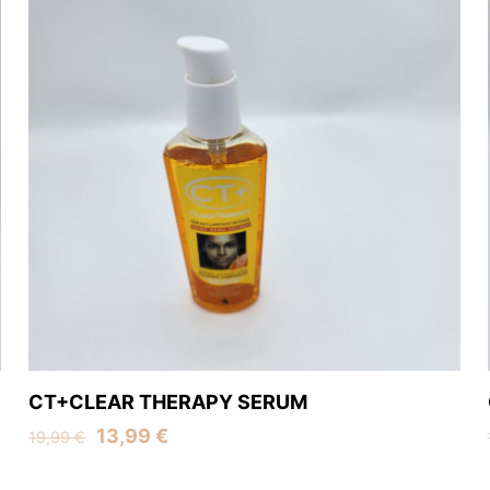
CT+CLEAR THERAPY SERUM
Original
Current
13,99
€
19,99
€
price
price