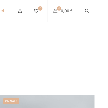
0
0
ct
0,00 €
ON SALE