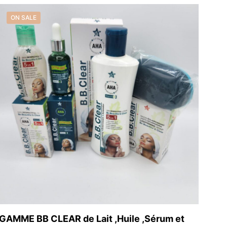
was:
is:
19,99 €.
13,99 €.
ON SALE
GAMME BB CLEAR de Lait ,Huile ,Sérum et