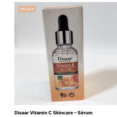
was:
is:
29,99 €.
19,99 €.
ON SALE
Disaar Vitamin C Skincare – Sérum