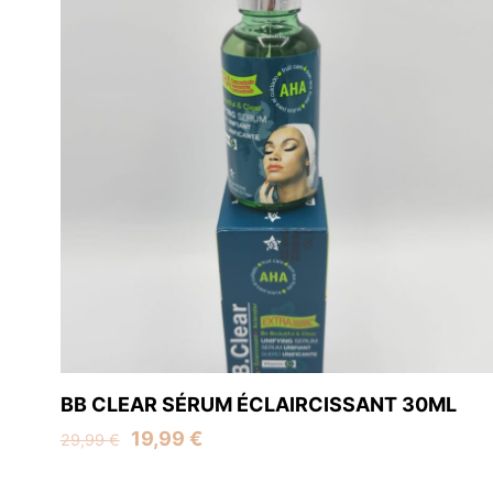
BB CLEAR SÉRUM ÉCLAIRCISSANT 30ML
Original
Current
19,99
€
29,99
€
price
price