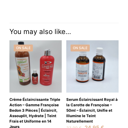
There are no reviews yet.
Be the first to review “Sérum Royale de
Luxe Pr Françoise Bédon –
You may also like…
Éclaircissant Multivitamines – 50ml –
Teint Éclatant & Unifié”
ON SALE
ON SALE
Your email address will not be published.
Required fields are
marked
*
Your rating
*
Crème Éclaircissante Triple
Serum Éclaircissant Royal à
Action – Gamme Françoise
la Carotte de Françoise –
Bedon 3 Pièces | Éclaircit,
50ml – Éclaircit, Unifie et
Assouplit, Hydrate | Teint
Illumine le Teint
Frais et Uniforme en 14
Naturellement
Jours
Original
Current
24,95
€
33,99
€