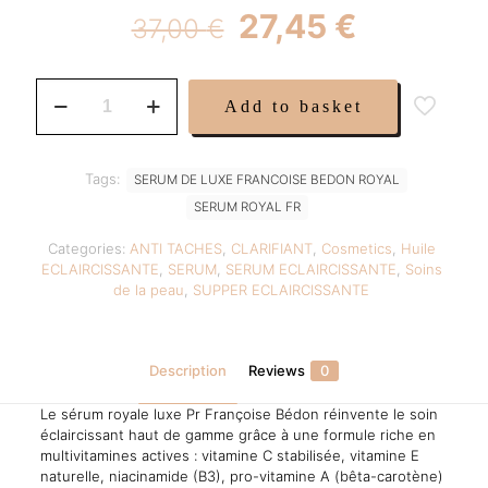
Original
Current
27,45
€
37,00
€
price
price
was:
is:
Sérum
Add to basket
Royale
37,00 €.
27,45 €.
de
Luxe
Pr
Tags:
SERUM DE LUXE FRANCOISE BEDON ROYAL
Françoise
SERUM ROYAL FR
Bédon
–
Categories:
ANTI TACHES
,
CLARIFIANT
,
Cosmetics
,
Huile
Éclaircissant
ECLAIRCISSANTE
,
SERUM
,
SERUM ECLAIRCISSANTE
,
Soins
Multivitamines
de la peau
,
SUPPER ECLAIRCISSANTE
–
50ml
–
Teint
Description
Reviews
0
Éclatant
&
Le sérum royale luxe Pr Françoise Bédon réinvente le soin
Unifié
éclaircissant haut de gamme grâce à une formule riche en
quantity
multivitamines actives : vitamine C stabilisée, vitamine E
naturelle, niacinamide (B3), pro-vitamine A (bêta-carotène)