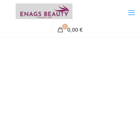
0
0,00 €