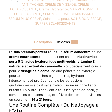
ET
ANTI TACHES
,
CREME DE VISSAGE
,
CREME
PROTECTION.
ECLAIRCISSANTE
,
Creme Hydratante
,
GAMME COMPLETE
Vissage
ECLAIRCISSANTE
,
SERUM
,
SERUM ECLAIRCISSANTE
,
&
SERUM PLUS CREME
,
Soins de la peau
,
SOINS DU VISSAGE
,
Corps.
SUPPER ECLAIRCISSANTE
quantity
Description
Reviews
0
Le
duo precious perfect
réunit un
sérum concentré
et une
crème nourrissante
, tous deux enrichis en
niacinamide
pur à 5 %
,
acide hyaluronique multi-poids
,
vitamine E
naturelle
et
extrait de camomille bio
. Spécialement conçu
pour le
visage et le corps
, ce duo pénètre en synergie
pour atténuer les taches pigmentaires, hydrater
intensément et protéger contre les agressions
quotidiennes—le tout sans hydroquinone ni ingrédients
irritants. En outre, il convient à tous les types de peau, y
compris les plus sensibles, et délivre des résultats visibles
en seulement
14 à 21 jours
.
Une Routine Complète : Du Nettoyage à
l’Éclat