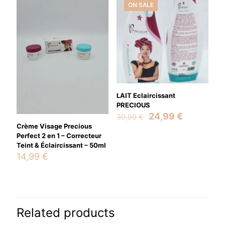
ON SALE
Your email address will not be published.
Required fields are
marked
*
Your rating
*
LAIT Eclaircissant
PRECIOUS
Original
Current
24,99
€
39,99
€
price
price
Crème Visage Precious
was:
is:
Perfect 2 en 1 – Correcteur
39,99 €.
24,99 €.
Teint & Éclaircissant – 50ml
14,99
€
Name
*
Email
*
Related products
Save my name, email, and website in this browser for the