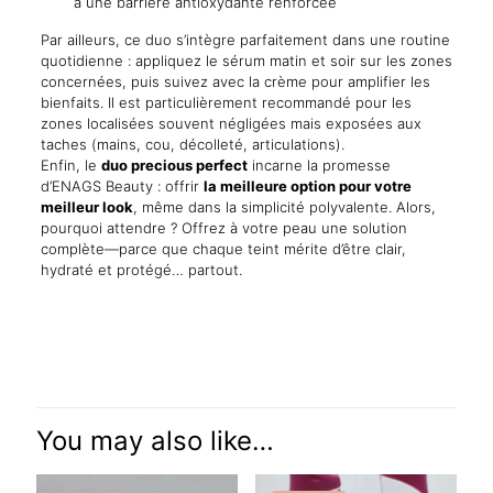
à une barrière antioxydante renforcée
Par ailleurs, ce duo s’intègre parfaitement dans une routine
quotidienne : appliquez le sérum matin et soir sur les zones
concernées, puis suivez avec la crème pour amplifier les
bienfaits. Il est particulièrement recommandé pour les
zones localisées souvent négligées mais exposées aux
taches (mains, cou, décolleté, articulations).
Enfin, le
duo precious perfect
incarne la promesse
d’ENAGS Beauty : offrir
la meilleure option pour votre
meilleur look
, même dans la simplicité polyvalente. Alors,
pourquoi attendre ? Offrez à votre peau une solution
complète—parce que chaque teint mérite d’être clair,
hydraté et protégé… partout.
Reviews
There are no reviews yet.
Be the first to review “PRECIOUS
PERFECT SERUM ET CREME VISSAGE
You may also like…
ECLAIRCISSANT HYDRATATION ET
PROTECTION. Vissage & Corps.”