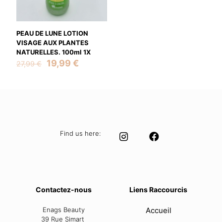
PEAU DE LUNE LOTION
VISAGE AUX PLANTES
NATURELLES. 100ml 1X
Original
Current
19,99
€
27,99
€
price
price
was:
is:
27,99 €.
19,99 €.
Find us here:
Contactez-nous
Liens Raccourcis
Enags Beauty
Accueil
39 Rue Simart