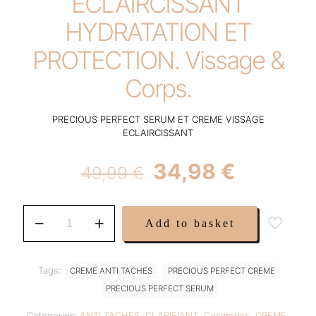
ECLAIRCISSANT
HYDRATATION ET
PROTECTION. Vissage &
Corps.
PRECIOUS PERFECT SERUM ET CREME VISSAGE
ECLAIRCISSANT
Original
Current
34,98
€
49,99
€
price
price
was:
is:
PRECIOUS
Add to basket
PERFECT
49,99 €.
34,98 €
SERUM
ET
CREME
Tags:
CREME ANTI TACHES
PRECIOUS PERFECT CREME
VISSAGE
PRECIOUS PERFECT SERUM
ECLAIRCISSANT
HYDRATATION
Categories:
ANTI TACHES
,
CLARIFIANT
,
Cosmetics
,
CREME