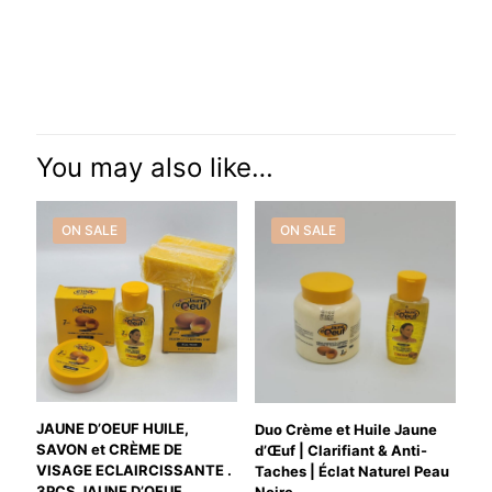
Reviews
There are no reviews yet.
Be the first to review “GLUTA WHITE
CREME VISSAGE de Vitamin C. E
You may also like…
Glutathion & Collagen. Anti mélasmae
et Acné; 1X”
ON SALE
ON SALE
Your email address will not be published.
Required fields are
marked
*
Your rating
*
JAUNE D’OEUF HUILE,
Duo Crème et Huile Jaune
SAVON et CRÈME DE
d’Œuf | Clarifiant & Anti-
VISAGE ECLAIRCISSANTE .
Taches | Éclat Naturel Peau
3PCS JAUNE D’OEUF
Noire