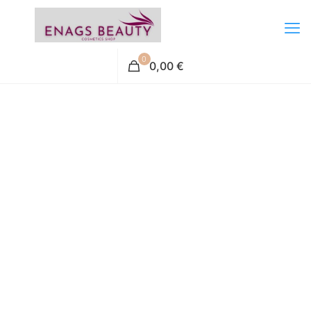
0
0,00 €