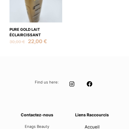
PURE GOLD LAIT
ÉCLAIRCISSANT
Original
Current
22,00
€
30,00
€
price
price
was:
is:
30,00 €.
22,00 €.
Find us here:
Contactez-nous
Liens Raccourcis
Enags Beauty
Accueil