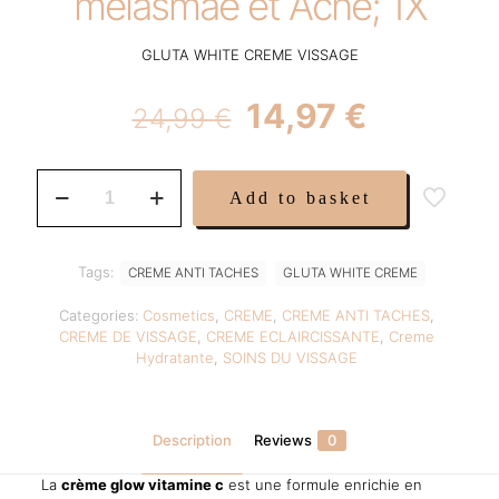
mélasmae et Acné; 1X
GLUTA WHITE CREME VISSAGE
Original
Current
14,97
€
24,99
€
price
price
was:
is:
GLUTA
Add to basket
WHITE
24,99 €.
14,97 €.
CREME
VISSAGE
de
Tags:
CREME ANTI TACHES
GLUTA WHITE CREME
Vitamin
C.
Categories:
Cosmetics
,
CREME
,
CREME ANTI TACHES
,
E
CREME DE VISSAGE
,
CREME ECLAIRCISSANTE
,
Creme
Glutathion
Hydratante
,
SOINS DU VISSAGE
&
Collagen.
Anti
mélasmae
Description
Reviews
0
et
Acné;
La
crème glow vitamine c
est une formule enrichie en
1X