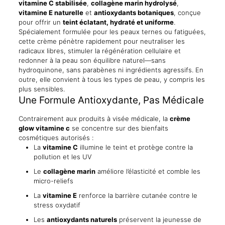
vitamine C stabilisée
,
collagène marin hydrolysé
,
quantity
vitamine E naturelle
et
antioxydants botaniques
, conçue
pour offrir un
teint éclatant, hydraté et uniforme
.
Spécialement formulée pour les peaux ternes ou fatiguées,
cette crème pénètre rapidement pour neutraliser les
radicaux libres, stimuler la régénération cellulaire et
redonner à la peau son équilibre naturel—sans
hydroquinone, sans parabènes ni ingrédients agressifs. En
outre, elle convient à tous les types de peau, y compris les
plus sensibles.
Une Formule Antioxydante, Pas Médicale
Contrairement aux produits à visée médicale, la
crème
glow vitamine c
se concentre sur des bienfaits
cosmétiques autorisés :
La
vitamine C
illumine le teint et protège contre la
pollution et les UV
Le
collagène marin
améliore l’élasticité et comble les
micro-reliefs
La
vitamine E
renforce la barrière cutanée contre le
stress oxydatif
Les
antioxydants naturels
préservent la jeunesse de