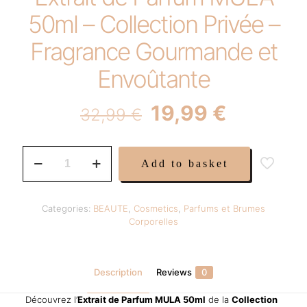
50ml – Collection Privée –
Fragrance Gourmande et
Envoûtante
Original
Current
19,99
€
32,99
€
price
price
was:
is:
Extrait
Add to basket
de
32,99 €.
19,99 €.
Parfum
MULA
50ml
Categories:
BEAUTE
,
Cosmetics
,
Parfums et Brumes
–
Corporelles
Collection
Privée
–
Fragrance
Description
Reviews
0
Gourmande
et
Découvrez l’
Extrait de Parfum MULA 50ml
de la
Collection