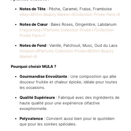
Notes de Tête
:
Pêche, Caramel, Fraise, Framboise
​
eBay
+8
Ethni Beauty Market
+8
Collection Privée Paris
+8
Notes de Cœur
:
Baies Roses, Gingembre, Labdanum
​
Fragrantica
+7
Parfums Collection Privée
+7
Collection
Privée Paris
+7
Notes de Fond
:
Vanille, Patchouli, Musc, Oud du Laos
​
Amazon
+8
Parfums Collection Privée
+8
Ethni Beauty
Market
+8
Pourquoi choisir MULA ?
Gourmandise Envoûtante
:
Une composition qui allie
douceur fruitée et chaleur épicée, idéale pour toutes
les occasions.
Qualité Supérieure
:
Fabriqué avec des ingrédients de
haute qualité pour une expérience olfactive
exceptionnelle.
Polyvalence
:
Convient aussi bien pour le quotidien
que pour les soirées spéciales.