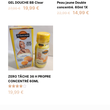
GEL DOUCHE BB Clear
Peau jaune Double
Original
Current
concentré. 60ml 1X
19,99
€
27,00
€
price
price
Original
Current
14,99
€
22,99
€
was:
is:
price
price
27,00 €.
19,99 €.
was:
is:
22,99 €.
14,99 €.
Name
*
Email
*
Save my name, email, and website in this browser for the
next time I comment.
ZERO TÂCHE 36 H PROPRE
CONCENTRÉ 60ML
Rated
19,99
€
4.00
out of 5