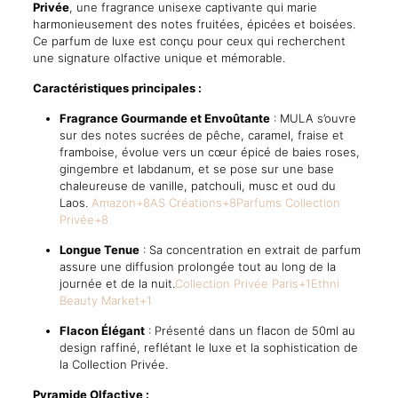
Envoûtante
Privée
, une fragrance unisexe captivante qui marie
quantity
harmonieusement des notes fruitées, épicées et boisées.
Ce parfum de luxe est conçu pour ceux qui recherchent
une signature olfactive unique et mémorable.
Caractéristiques principales :
Fragrance Gourmande et Envoûtante
:
MULA s’ouvre
sur des notes sucrées de pêche, caramel, fraise et
framboise, évolue vers un cœur épicé de baies roses,
gingembre et labdanum, et se pose sur une base
chaleureuse de vanille, patchouli, musc et oud du
Laos.
​
Amazon
+8
AS Créations
+8
Parfums Collection
Privée
+8
Longue Tenue
:
Sa concentration en extrait de parfum
assure une diffusion prolongée tout au long de la
journée et de la nuit.
Collection Privée Paris
+1
Ethni
Beauty Market
+1
Flacon Élégant
:
Présenté dans un flacon de 50ml au
design raffiné, reflétant le luxe et la sophistication de
la Collection Privée.
Pyramide Olfactive :