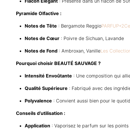
Flacon Élégant
:
Présenté dans un flacon de 50ml 
Pyramide Olfactive :
Notes de Tête
:
Bergamote Reggio
PARFUP
+2
Ce
Notes de Cœur
:
Poivre de Sichuan, Lavande
Notes de Fond
:
Ambroxan, Vanille
Les Collectio
Pourquoi choisir BEAUTÉ SAUVAGE ?
Intensité Envoûtante
:
Une composition qui allie
Qualité Supérieure
:
Fabriqué avec des ingrédie
Polyvalence
:
Convient aussi bien pour le quotid
Conseils d’utilisation :
Application
:
Vaporisez le parfum sur les points d