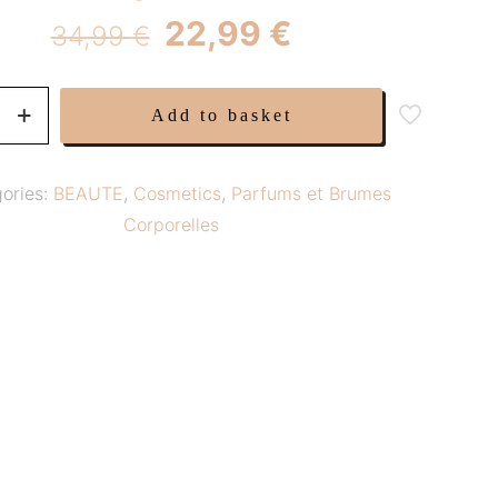
Original
Current
22,99
€
34,99
€
price
price
was:
is:
Add to basket
34,99 €.
22,99 €.
ories:
BEAUTE
,
Cosmetics
,
Parfums et Brumes
Corporelles