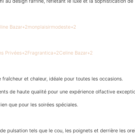
au design raffiné, reflétant le luxe et la sophistication de 
line Bazar
+2
monplaisirmodeste
+2
ns Privées
+2
Fragrantica
+2
Celine Bazar
+2
 fraîcheur et chaleur, idéale pour toutes les occasions.
nts de haute qualité pour une expérience olfactive exceptio
ien que pour les soirées spéciales.
e pulsation tels que le cou, les poignets et derrière les ore