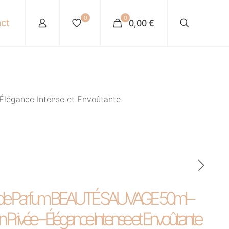
0
0
ct
0,00 €
Élégance Intense et Envoûtante
it de Parfum BEAUTÉ SAUVAGE 50ml –
on Privée – Élégance Intense et Envoûtante