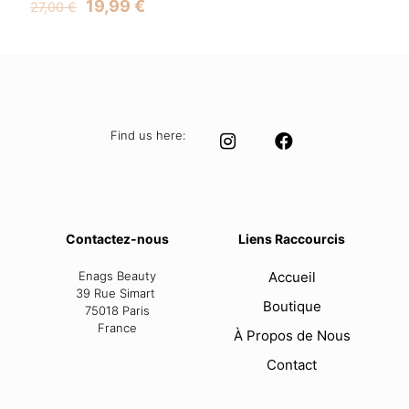
Original
Current
19,99
€
27,00
€
price
price
was:
is:
27,00 €.
19,99 €.
Find us here:
Contactez-nous
Liens Raccourcis
Enags Beauty
Accueil
39 Rue Simart
Boutique
75018 Paris
France
À Propos de Nous
Contact