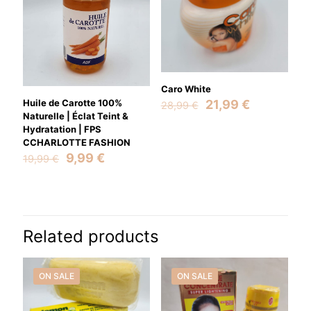
Caro White
Original
Current
21,99
€
Huile de Carotte 100%
28,99
€
price
price
Naturelle | Éclat Teint &
was:
is:
Hydratation | FPS
28,99 €.
21,99 €.
CCHARLOTTE FASHION
Original
Current
9,99
€
19,99
€
price
price
was:
is:
19,99 €.
9,99 €.
Related products
ON SALE
ON SALE