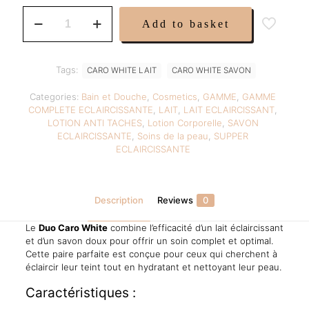
was:
is:
Duo
Add to basket
Caro
49,99 €.
32,50 €
White
Lait
et
Tags:
CARO WHITE LAIT
CARO WHITE SAVON
Savon
quantity
Categories:
Bain et Douche
,
Cosmetics
,
GAMME
,
GAMME
COMPLETE ECLAIRCISSANTE
,
LAIT
,
LAIT ECLAIRCISSANT
,
LOTION ANTI TACHES
,
Lotion Corporelle
,
SAVON
ECLAIRCISSANTE
,
Soins de la peau
,
SUPPER
ECLAIRCISSANTE
Description
Reviews
0
Le
Duo Caro White
combine l’efficacité d’un lait éclaircissant
et d’un savon doux pour offrir un soin complet et optimal.
Cette paire parfaite est conçue pour ceux qui cherchent à
éclaircir leur teint tout en hydratant et nettoyant leur peau.
Caractéristiques :