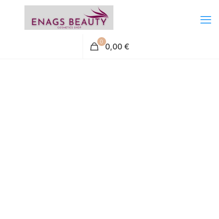
0
0,00 €