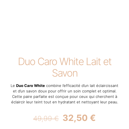
Duo Caro White Lait et
Savon
Le
Duo Caro White
combine l’efficacité d’un lait éclaircissant
et d’un savon doux pour offrir un soin complet et optimal.
Cette paire parfaite est conçue pour ceux qui cherchent à
éclaircir leur teint tout en hydratant et nettoyant leur peau.
Original
Current
32,50
€
49,99
€
price
price