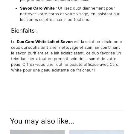
Savon Caro White
: Utilisez quotidiennement pour
nettoyer votre corps et votre visage, en insistant sur
les zones sujettes aux imperfections.
Bienfaits :
Le
Duo Caro White Lait et Savon
est la solution idéale pour
ceux qui souhaitent allier nettoyage et soin. En combinant
le savon purifiant et le lait éclaircissant, ce duo favorise un
teint lumineux tout en prenant soin de la santé de votre
peau. Offrez-vous une routine beauté efficace avec Caro
White pour une peau éclatante de fraîcheur !
Reviews
There are no reviews yet.
Be the first to review “Duo Caro White
Lait et Savon”
You may also like…
Your email address will not be published.
Required fields are