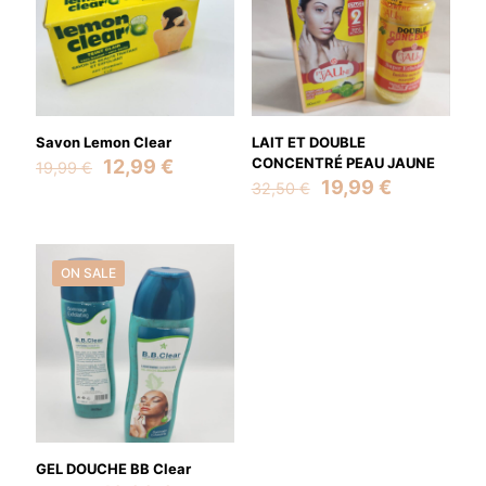
Savon Lemon Clear
LAIT ET DOUBLE
Original
Current
CONCENTRÉ PEAU JAUNE
12,99
€
19,99
€
price
price
Original
Current
19,99
€
32,50
€
was:
is:
price
price
19,99 €.
12,99 €.
was:
is:
32,50 €.
19,99 €.
ON SALE
GEL DOUCHE BB Clear