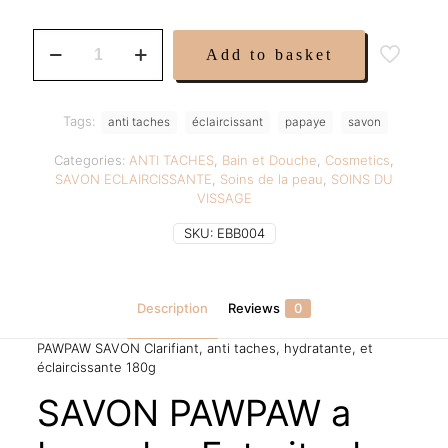
was:
is:
19,99 €.
14,99 €.
SAVON
Add to basket
PAWPAW
quantity
Tags:
anti taches
éclaircissant
papaye
savon
Categories:
ANTI TACHES
,
Bain et Douche
,
Cosmetics
,
SAVON ECLAIRCISSANTE
,
Soins de la peau
,
SOINS DU
VISSAGE
SKU:
EBB004
Description
Reviews
0
PAWPAW SAVON Clarifiant, anti taches, hydratante, et
éclaircissante 180g
SAVON PAWPAW a