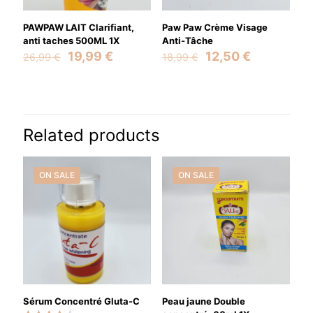
PAWPAW LAIT Clarifiant,
Paw Paw Crème Visage
anti taches 500ML 1X
Anti-Tâche
Original
Current
Original
Current
19,99
€
12,50
€
26,99
€
18,99
€
price
price
price
price
was:
is:
was:
is:
26,99 €.
19,99 €.
18,99 €.
12,50 €.
Name
*
Related products
Email
*
Save my name, email, and website in this browser for the
ON SALE
ON SALE
next time I comment.
Sérum Concentré Gluta-C
Peau jaune Double