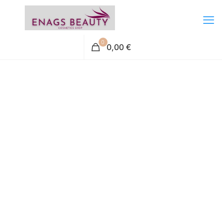
0
0,00 €