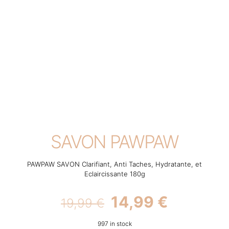
SAVON PAWPAW
PAWPAW SAVON Clarifiant, Anti Taches, Hydratante, et
Eclaircissante 180g
Original
Current
14,99
€
19,99
€
price
price
997 in stock