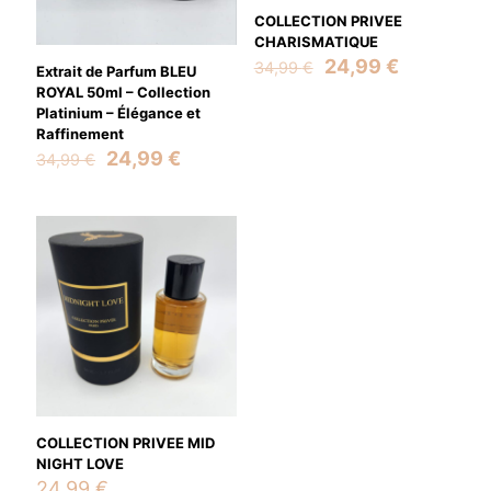
COLLECTION PRIVEE
CHARISMATIQUE
Original
Current
24,99
€
34,99
€
Extrait de Parfum BLEU
price
price
ROYAL 50ml – Collection
was:
is:
Platinium – Élégance et
34,99 €.
24,99 €.
Raffinement
Original
Current
24,99
€
34,99
€
price
price
was:
is:
34,99 €.
24,99 €.
COLLECTION PRIVEE MID
NIGHT LOVE
24,99
€