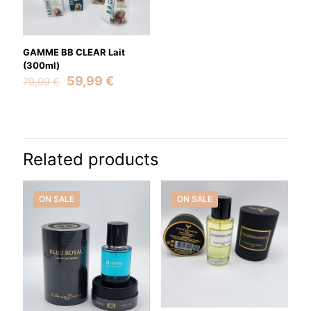
GAMME BB CLEAR Lait
(300ml)
Original
Current
59,99
€
79,99
€
price
price
was:
is:
79,99 €.
59,99 €.
Related products
ON SALE
ON SALE