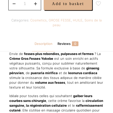
was:
is:
Add to basket
Crème
39,00 €.
29,99 €.
Gros
Fesses
–
Categories:
Cosmetics
,
GROSE FESSE
,
HUILE
,
Soins de la
Plus
peau
Pulpeuses
&
Rebondies
Naturellement
Description
Reviews
0
100ml
quantity
Envie de
fesses plus rebondies, pulpeuses et fermes
? La
Crème Gros Fesses Yokebe
est un soin enrichi en actifs
végétaux puissants, conçu pour sublimer naturellement
votre silhouette. Sa formule exclusive à base de
ginseng
péruvien
, de
pueraria mirifica
et de
leonurus cardiaca
stimule la croissance des tissus adipeux de manière ciblée
pour donner du
volume aux fesses
, tout en améliorant leur
texture et leur tonicité.
Idéale pour toutes celles qui souhaitent
galber leurs
courbes sans chirurgie
, cette crème favorise la
circulation
sanguine, la régénération cellulaire
et le
raffermissement
cutané
. Elle s’utilise en massage circulaire quotidien pour