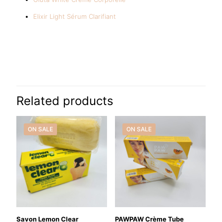
Elixir Light Sérum Clarifiant
Reviews
There are no reviews yet.
Be the first to review “Yokebe Crème
Gros Fesses – Plus Pulpeuses &
Related products
Rebondies Naturellement 100ml”
ON SALE
ON SALE
Your email address will not be published.
Required fields are
marked
*
Your rating
*
Savon Lemon Clear
PAWPAW Crème Tube