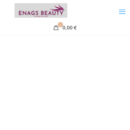
0
0,00 €