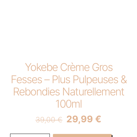
Yokebe Crème Gros
Fesses – Plus Pulpeuses &
Rebondies Naturellement
100ml
Original
Current
29,99
€
39,00
€
price
price
Yokebe