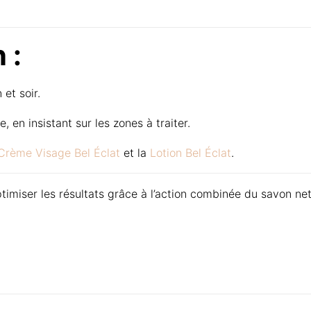
 :
et soir.
 en insistant sur les zones à traiter.
Crème Visage Bel Éclat
et la
Lotion Bel Éclat
.
imiser les résultats grâce à l’action combinée du savon ne
Reviews
 yet.