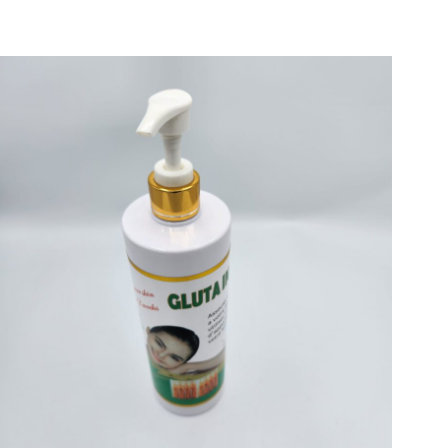
 – Éclaircissant
name, email, and
is browser for the