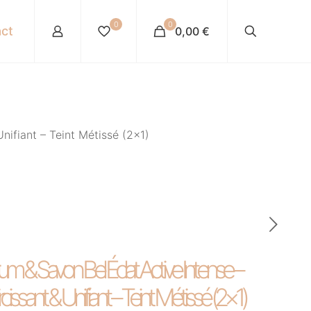
0
0
ct
0,00 €
nifiant – Teint Métissé (2×1)
m & Savon Bel Éclat Active Intense –
rcissant & Unifiant – Teint Métissé (2×1)