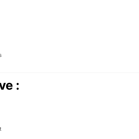
s
ve :
t