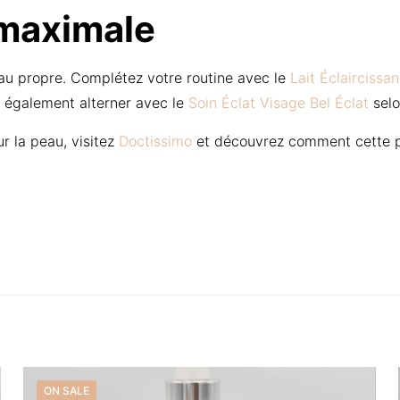
 maximale
peau propre. Complétez votre routine avec le
Lait Éclaircissa
z également alterner avec le
Soin Éclat Visage Bel Éclat
selo
r la peau, visitez
Doctissimo
et découvrez comment cette pro
Reviews
s here:
 yet.
 review “Sérum & Savon Gluta Master Half Cast
Raccourcis
Mon Compte
aircissant – Glutathion & Collagène – 2PCS”
ill not be published.
Required fields are marked
*
ON SALE
Commandes