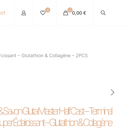
0
0
ct
0,00 €
rcissant – Glutathion & Collagène – 2PCS
Savon Gluta Master Half Cast – Terminal
per Éclaircissant – Glutathion & Collagène