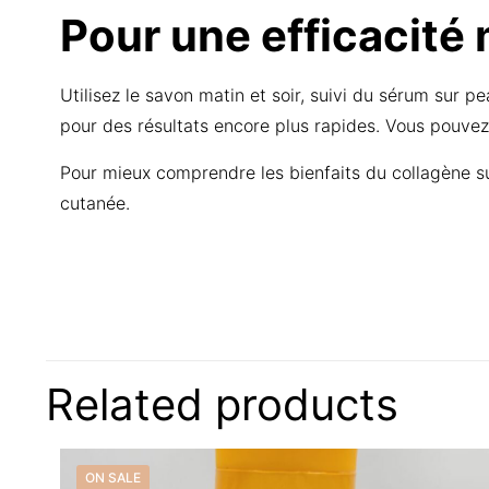
Pour une efficacité
Utilisez le savon matin et soir, suivi du sérum sur 
pour des résultats encore plus rapides. Vous pouve
Pour mieux comprendre les bienfaits du collagène su
cutanée.
Find u
There are no reviews
Be the first to
Related products
Contactez-nous
Liens 
White Super Écl
Your email address w
ON SALE
Accueil