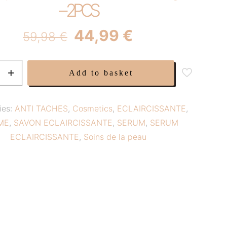
– 2PCS
Original
Current
44,99
€
59,98
€
price
price
was:
is:
Add to basket
59,98 €.
44,99 €.
ies:
ANTI TACHES
,
Cosmetics
,
ECLAIRCISSANTE
,
ME
,
SAVON ECLAIRCISSANTE
,
SERUM
,
SERUM
ECLAIRCISSANTE
,
Soins de la peau
nt