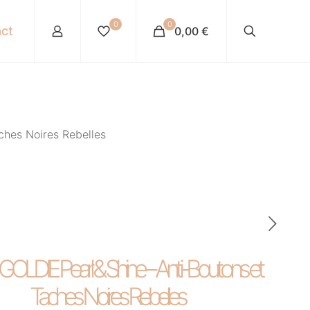
0
0
ct
0,00 €
ches Noires Rebelles
GOLDIE Pearl & Shine – Anti-Boutons et
Taches Noires Rebelles