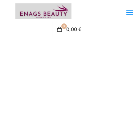
0
0,00 €