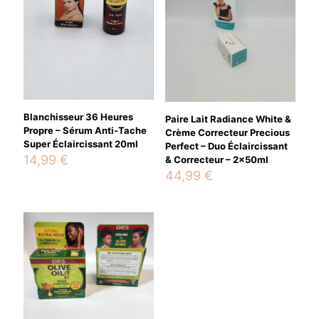
Your rating
*
Blanchisseur 36 Heures
Paire Lait Radiance White &
Propre – Sérum Anti-Tache
Crème Correcteur Precious
Super Éclaircissant 20ml
Perfect – Duo Éclaircissant
14,99
€
& Correcteur – 2x50ml
44,99
€
Name
*
Email
*
Save my name, email, and website in this browser for the
next time I comment.