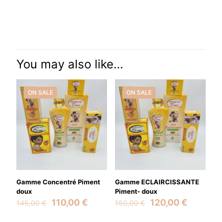
Reviews
There are no reviews yet.
Be the first to review “PR FRANÇOIS
BEDON EXCELLENCE”
You may also like…
Your email address will not be published.
Required fields are
marked
*
ON SALE
ON SALE
Your rating
*
Gamme Concentré Piment
Gamme ECLAIRCISSANTE
doux
Piment- doux
Original
Current
Original
Current
110,00
€
120,00
€
145,00
€
150,00
€
price
price
price
price
was:
is:
was:
is: