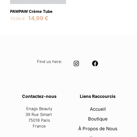
PAWPAW Crème Tube
Original
Current
14,99
€
17,35
€
price
price
was:
is:
17,35 €.
14,99 €.
Find us here:
Contactez-nous
Liens Raccourcis
Enags Beauty
Accueil
39 Rue Simart
Boutique
75018 Paris
France
À Propos de Nous