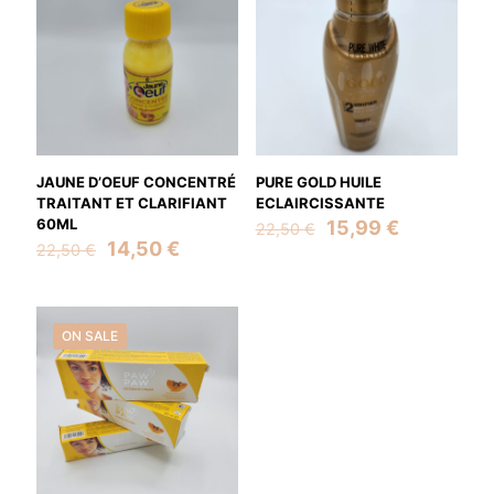
JAUNE D’OEUF CONCENTRÉ
PURE GOLD HUILE
TRAITANT ET CLARIFIANT
ECLAIRCISSANTE
60ML
Original
Current
15,99
€
22,50
€
Original
Current
price
price
14,50
€
22,50
€
price
price
was:
is:
was:
is:
22,50 €.
15,99 €.
22,50 €.
14,50 €.
ON SALE