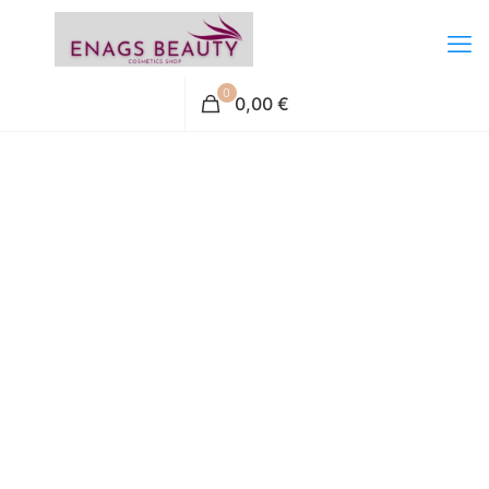
0
0,00 €