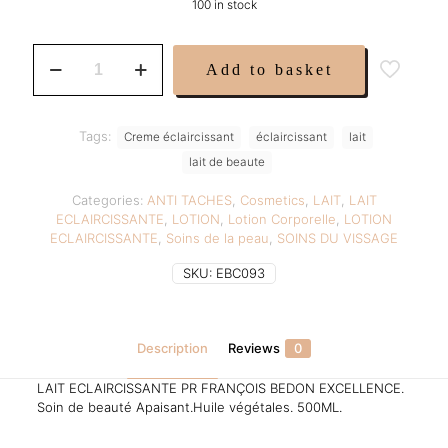
100 in stock
was:
is:
49,99 €.
34,99 €
PR
Add to basket
FRANÇOIS
BEDON
EXCELLENCE
quantity
Tags:
Creme éclaircissant
éclaircissant
lait
lait de beaute
Categories:
ANTI TACHES
,
Cosmetics
,
LAIT
,
LAIT
ECLAIRCISSANTE
,
LOTION
,
Lotion Corporelle
,
LOTION
ECLAIRCISSANTE
,
Soins de la peau
,
SOINS DU VISSAGE
SKU:
EBC093
Description
Reviews
0
LAIT ECLAIRCISSANTE PR FRANÇOIS BEDON EXCELLENCE.
Soin de beauté Apaisant.Huile végétales. 500ML.