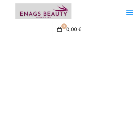
0
0,00 €