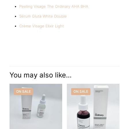
Peeling Visage The Ordinary AHA BHA
Sérum Gluta White Double
Crème Visage Elixir Light
Reviews
There are no reviews yet.
Be the first to review “Niacinamide
10% + Zinc 1% The Ordinary 60ml |
You may also like…
Sérum Anti-Imperfections | Peau
Lisse”
ON SALE
ON SALE
Your email address will not be published.
Required fields are
marked
*
Your rating
*