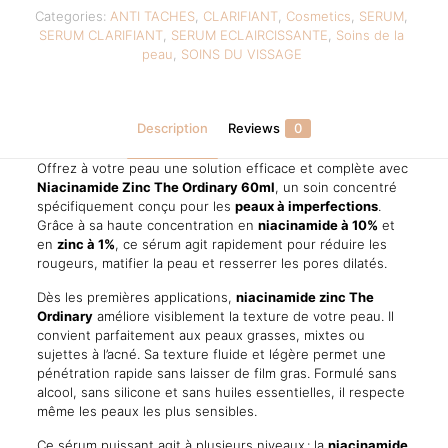
60ml
Categories:
ANTI TACHES
,
CLARIFIANT
,
Cosmetics
,
SERUM
,
|
SERUM CLARIFIANT
,
SERUM ECLAIRCISSANTE
,
Soins de la
Sérum
peau
,
SOINS DU VISSAGE
Anti-
Imperfections
|
Peau
Description
Reviews
0
Lisse
quantity
Offrez à votre peau une solution efficace et complète avec
Niacinamide Zinc The Ordinary 60ml
, un soin concentré
spécifiquement conçu pour les
peaux à imperfections
.
Grâce à sa haute concentration en
niacinamide à 10%
et
en
zinc à 1%
, ce sérum agit rapidement pour réduire les
rougeurs, matifier la peau et resserrer les pores dilatés.
Dès les premières applications,
niacinamide zinc The
Ordinary
améliore visiblement la texture de votre peau. Il
convient parfaitement aux peaux grasses, mixtes ou
sujettes à l’acné. Sa texture fluide et légère permet une
pénétration rapide sans laisser de film gras. Formulé sans
alcool, sans silicone et sans huiles essentielles, il respecte
même les peaux les plus sensibles.
Ce sérum puissant agit à plusieurs niveaux : la
niacinamide