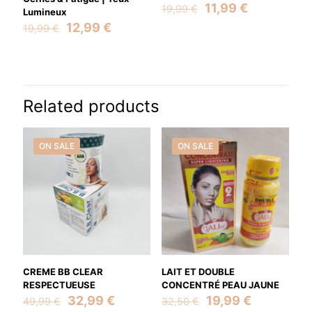
Original
Current
11,99
€
19,99
€
Lumineux
price
price
Original
Current
12,99
€
19,99
€
was:
is:
price
price
19,99 €.
11,99 €.
was:
is:
19,99 €.
12,99 €.
Related products
ON SALE
ON SALE
CREME BB CLEAR
LAIT ET DOUBLE
RESPECTUEUSE
CONCENTRÉ PEAU JAUNE
Original
Current
Original
Current
32,99
€
19,99
€
49,99
€
32,50
€