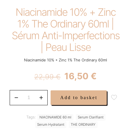
Niacinamide 10% + Zinc
1% The Ordinary 60ml |
Sérum Anti-Imperfections
| Peau Lisse
Niacinamide 10% + Zinc 1% The Ordinary 60ml
Original
Current
16,50
€
22,99
€
price
price
was:
is:
Niacinamide
Add to basket
10%
22,99 €.
16,50 €.
+
Zinc
1%
Tags:
NIACINAMIDE 60 ml
Serum Clarifiant
The
Serum Hydratant
THE ORDINARY
Ordinary