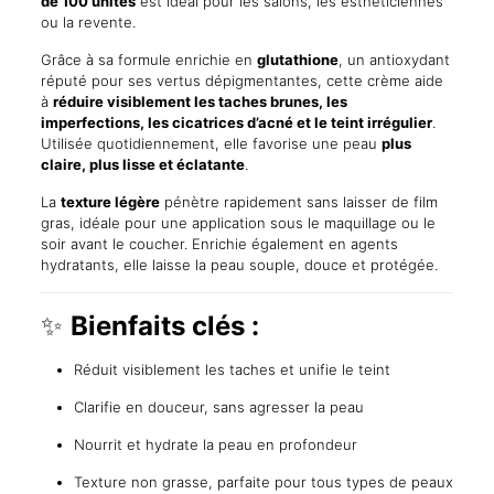
de 100 unités
est idéal pour les salons, les esthéticiennes
ou la revente.
Grâce à sa formule enrichie en
glutathione
, un antioxydant
réputé pour ses vertus dépigmentantes, cette crème aide
à
réduire visiblement les taches brunes, les
imperfections, les cicatrices d’acné et le teint irrégulier
.
Utilisée quotidiennement, elle favorise une peau
plus
claire, plus lisse et éclatante
.
La
texture légère
pénètre rapidement sans laisser de film
gras, idéale pour une application sous le maquillage ou le
soir avant le coucher. Enrichie également en agents
hydratants, elle laisse la peau souple, douce et protégée.
✨
Bienfaits clés :
Réduit visiblement les taches et unifie le teint
Clarifie en douceur, sans agresser la peau
Nourrit et hydrate la peau en profondeur
Texture non grasse, parfaite pour tous types de peaux