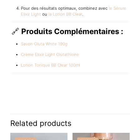
Pour des résultats optimaux, combinez avec
le Sérum
Elixir Light
ou
la Lotion BB Clear
.
🔗
Produits Complémentaires :
Savon Gluta White 190g
Crème Elixir Light Glutathione
Lotion Tonique BB Clear 100ml
Reviews
There are no reviews yet.
Be the first to review “Nano Extra
White Crème Visage – Éclaircissante
Related products
au Glutathione pour Taches & Teint
Unifié”