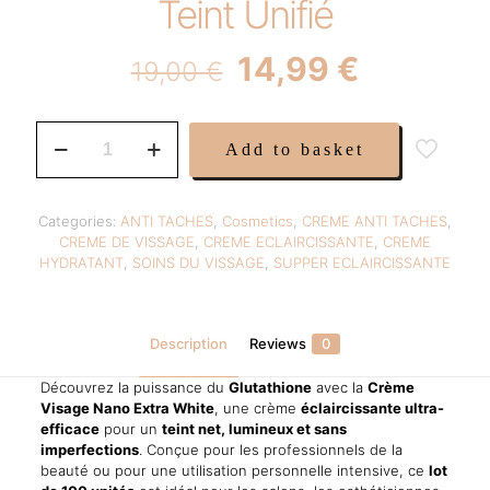
Teint Unifié
Original
Current
14,99
€
19,00
€
price
price
was:
is:
Nano
Add to basket
Extra
19,00 €.
14,99 €.
White
Crème
Visage
Categories:
ANTI TACHES
,
Cosmetics
,
CREME ANTI TACHES
,
–
CREME DE VISSAGE
,
CREME ECLAIRCISSANTE
,
CREME
Éclaircissante
HYDRATANT
,
SOINS DU VISSAGE
,
SUPPER ECLAIRCISSANTE
au
Glutathione
pour
Taches
Description
Reviews
0
&
Teint
Découvrez la puissance du
Glutathione
avec la
Crème
Unifié
Visage Nano Extra White
, une crème
éclaircissante ultra-
quantity
efficace
pour un
teint net, lumineux et sans
imperfections
. Conçue pour les professionnels de la
beauté ou pour une utilisation personnelle intensive, ce
lot