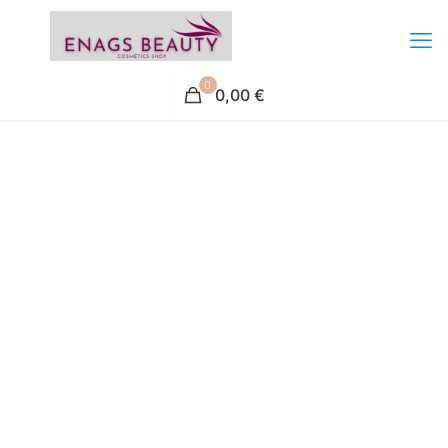
0
0,00 €