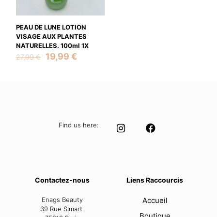
next time I comment.
PEAU DE LUNE LOTION
VISAGE AUX PLANTES
NATURELLES. 100ml 1X
Original
Current
19,99
€
27,99
€
price
price
was:
is:
27,99 €.
19,99 €.
Find us here:
Contactez-nous
Liens Raccourcis
Enags Beauty
Accueil
39 Rue Simart
Boutique