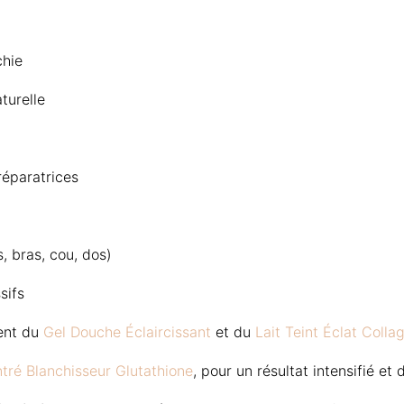
chie
turelle
réparatrices
, bras, cou, dos)
sifs
ment du
Gel Douche Éclaircissant
et du
Lait Teint Éclat Colla
tré Blanchisseur Glutathione
, pour un résultat intensifié et 