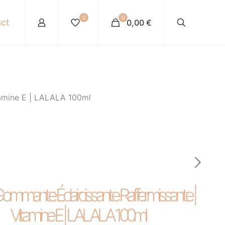
0
0
ct
0,00 €
tamine E | LALALA 100ml
ommante Éclaircissante Raffermissante |
Vitamine E | LALALA 100ml