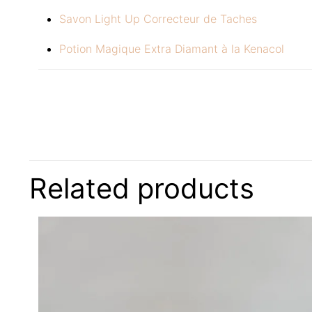
Savon Light Up Correcteur de Taches
Potion Magique Extra Diamant à la Kenacol
There are no reviews
Be the first to
Related products
Intensif Éclair
Find u
Your email address w
Your rating
*
Contactez-nous
Liens 