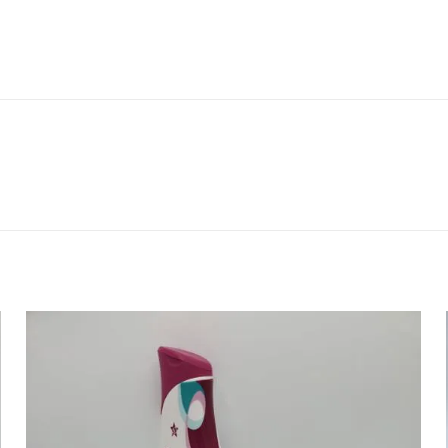
Reviews
 yet.
 review “Lot de 6 Crèmes Anti-Taches Noires – 
cissant 6×30ml”
s here:
ill not be published.
Required fields are marked
*
Raccourcis
Mon Compte