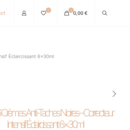
0
0
ct
0,00 €
nsif Éclaircissant 6×30ml
 Crèmes Anti-Taches Noires – Correcteur
Intensif Éclaircissant 6×30ml