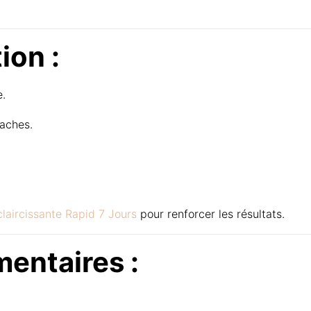
ion :
.
taches.
claircissante Rapid 7 Jours
pour renforcer les résultats.
entaires :