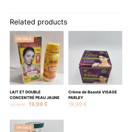
Name
*
Related products
Email
*
ON SALE
Save my name, email, and website in this browser for the
next time I comment.
LAIT ET DOUBLE
Crème de Beauté VISAGE
CONCENTRÉ PEAU JAUNE
PARLEY
Original
Current
19,99
€
19,99
€
32,50
€
price
price
was:
is:
32,50 €.
19,99 €.
ON SALE