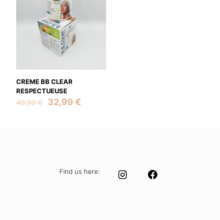
CREME BB CLEAR
RESPECTUEUSE
Original
Current
32,99
€
49,99
€
price
price
was:
is:
49,99 €.
32,99 €.
Find us here: