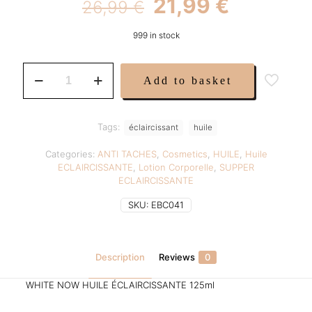
Original
Current
21,99
€
26,99
€
price
price
999 in stock
was:
is:
26,99 €.
21,99 €.
Huile
Add to basket
WHITE
NOW
Super
Rapide
Tags:
éclaircissant
huile
TRIPLE
ACTION.125ml.
Categories:
ANTI TACHES
,
Cosmetics
,
HUILE
,
Huile
quantity
ECLAIRCISSANTE
,
Lotion Corporelle
,
SUPPER
ECLAIRCISSANTE
SKU:
EBC041
Description
Reviews
0
WHITE NOW HUILE ÉCLAIRCISSANTE 125ml