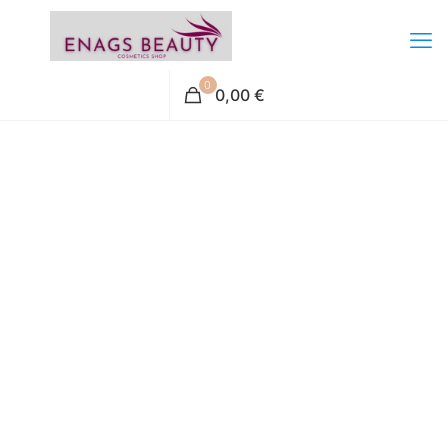
0
0,00 €