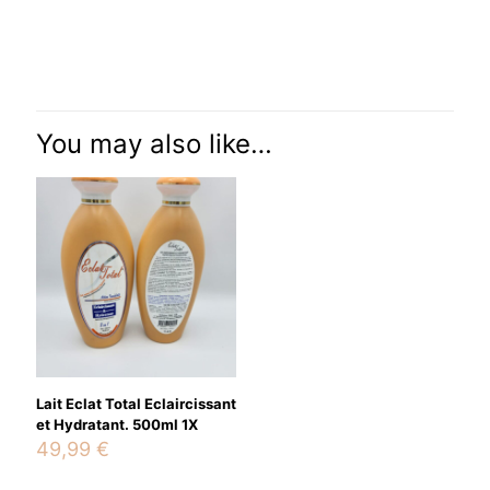
Reviews
There are no reviews yet.
Be the first to review “Huile WHITE
NOW Super Rapide TRIPLE
You may also like…
ACTION.125ml.”
Your email address will not be published.
Required fields are
marked
*
Your rating
*
Lait Eclat Total Eclaircissant
et Hydratant. 500ml 1X
49,99
€