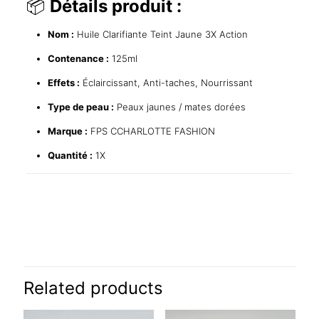
📦
Détails produit :
Nom :
Huile Clarifiante Teint Jaune 3X Action
Contenance :
125ml
Effets :
Éclaircissant, Anti-taches, Nourrissant
Type de peau :
Peaux jaunes / mates dorées
Marque :
FPS CCHARLOTTE FASHION
Quantité :
1X
Reviews
There are no reviews yet.
Be the first to review “Huile Clarifiante
Teint Jaune 3X Action – 125ml”
Related products
Your email address will not be published.
Required fields are