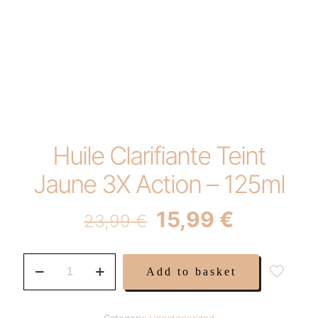
Huile Clarifiante Teint
Jaune 3X Action – 125ml
Original
Current
15,99
€
23,99
€
price
price
was:
is:
Huile
Add to basket
Clarifiante
23,99 €.
15,99 €.
Teint
Jaune
3X
Category:
Uncategorized