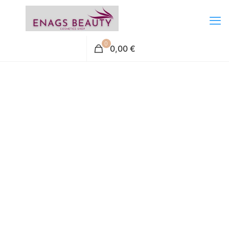
0
0,00 €