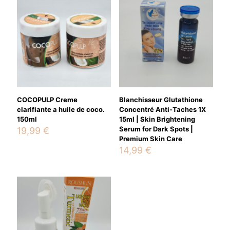
marked
*
Your rating
*
COCOPULP Creme
Blanchisseur Glutathione
clarifiante a huile de coco.
Concentré Anti-Taches 1X
150ml
15ml | Skin Brightening
Serum for Dark Spots |
19,99
€
Premium Skin Care
14,99
€
Name
*
Email
*
Save my name, email, and website in this browser for the
next time I comment.