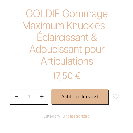
GOLDIE Gommage
Maximum Knuckles –
Éclaircissant &
Adoucissant pour
Articulations
17,50
€
GOLDIE
Add to basket
Gommage
Maximum
Knuckles
–
Category:
Uncategorized
Éclaircissant
&
Adoucissant