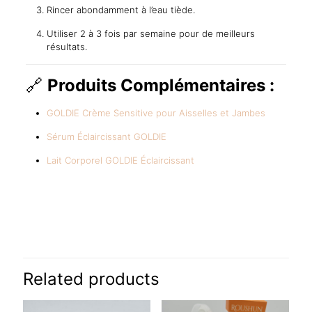
Rincer abondamment à l’eau tiède.
Utiliser 2 à 3 fois par semaine pour de meilleurs
résultats.
🔗
Produits Complémentaires :
GOLDIE Crème Sensitive pour Aisselles et Jambes
Sérum Éclaircissant GOLDIE
Lait Corporel GOLDIE Éclaircissant
Reviews
There are no reviews yet.
Be the first to review “GOLDIE
Gommage Maximum Knuckles –
Related products
Éclaircissant & Adoucissant pour
Articulations”