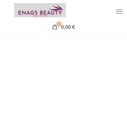
0
0,00 €