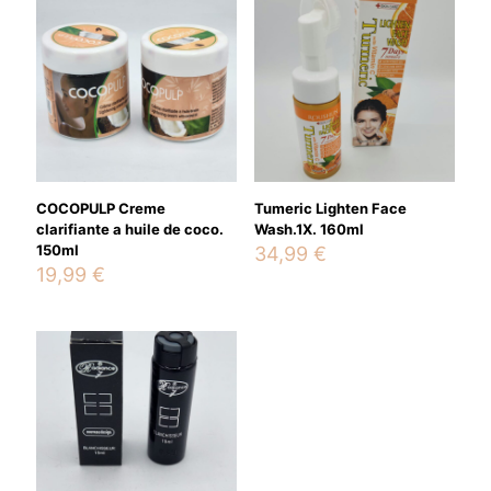
Your email address will not be published.
Required fields are
marked
*
Your rating
*
COCOPULP Creme
Tumeric Lighten Face
clarifiante a huile de coco.
Wash.1X. 160ml
150ml
34,99
€
19,99
€
Name
*
Email
*
Save my name, email, and website in this browser for the