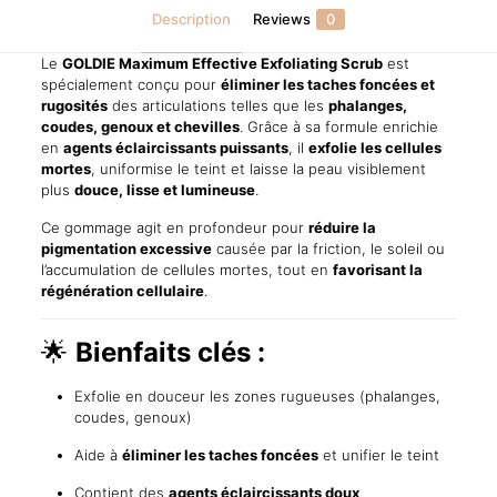
pour
Description
Reviews
0
Articulations
quantity
Le
GOLDIE Maximum Effective Exfoliating Scrub
est
spécialement conçu pour
éliminer les taches foncées et
rugosités
des articulations telles que les
phalanges,
coudes, genoux et chevilles
. Grâce à sa formule enrichie
en
agents éclaircissants puissants
, il
exfolie les cellules
mortes
, uniformise le teint et laisse la peau visiblement
plus
douce, lisse et lumineuse
.
Ce gommage agit en profondeur pour
réduire la
pigmentation excessive
causée par la friction, le soleil ou
l’accumulation de cellules mortes, tout en
favorisant la
régénération cellulaire
.
🌟
Bienfaits clés :
Exfolie en douceur les zones rugueuses (phalanges,
coudes, genoux)
Aide à
éliminer les taches foncées
et unifier le teint
Contient des
agents éclaircissants doux