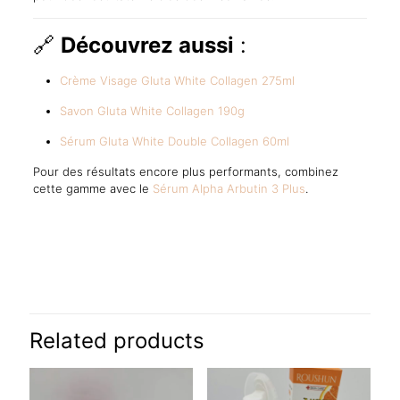
🔗
Découvrez aussi
:
Crème Visage Gluta White Collagen 275ml
Savon Gluta White Collagen 190g
Sérum Gluta White Double Collagen 60ml
Pour des résultats encore plus performants, combinez
cette gamme avec le
Sérum Alpha Arbutin 3 Plus
.
Reviews
There are no reviews yet.
Be the first to review “GLUTA WHITE
Éclaircissant Anti-Tache Lot 3 – Lait,
Related products
Sérum, Savon”
Your email address will not be published.
Required fields are