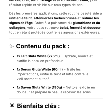
résultat rapide et visible sur tous types de peau.
Dès les premières applications, cette routine beauté aide à
unifier le teint
,
atténuer les taches brunes
et
réduire les
signes de l’âge
. Grâce à la puissance du
glutathione et du
collagène
, votre peau retrouve
éclat, fermeté et douceur
,
tout en étant protégée contre les agressions extérieures.
✨
Contenu du pack :
1x Lait Gluta White (275ml)
– Hydrate, nourrit et
clarifie la peau en profondeur.
1x Sérum Gluta White (60ml)
– Traite les
imperfections, unifie le teint et lutte contre le
vieillissement cutané.
1x Savon Gluta White (190g)
– Nettoie, exfolie en
douceur et prépare la peau à recevoir les soins.
🌟
Bienfaits clés :