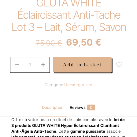
GLUTA WHITE
Éclaircissant Anti-Tache
Lot 3 – Lait, Sérum, Savon
Original
Current
69,50
€
75,00
€
price
price
was:
is:
GLUTA
Add to basket
WHITE
75,00 €.
69,50 €.
Éclaircissant
Anti-
Tache
Category:
Uncategorized
Lot
3
–
Lait,
Description
Reviews
0
Sérum,
Savon
Offrez à votre peau un rituel de soin complet avec le
lot de
quantity
3 produits GLUTA WHITE Hyper Éclaircissant Clarifiant
Anti-Âge & Anti-Tache
. Cette
gamme puissante
associe
lait corporel, sérum visage et savon éclaircissant
, pour un