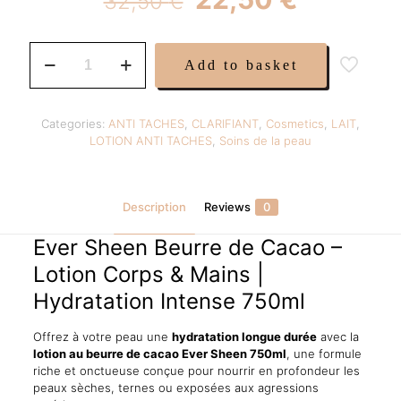
32,50
€
price
price
was:
is:
Ever
Add to basket
Sheen
32,50 €.
22,50 €.
Beurre
de
Cacao
Categories:
ANTI TACHES
,
CLARIFIANT
,
Cosmetics
,
LAIT
,
–
LOTION ANTI TACHES
,
Soins de la peau
Lait
Corps
&
Mains
Description
Reviews
0
750ml
|
Ever Sheen Beurre de Cacao –
Hydratation
Lotion Corps & Mains |
Intense
quantity
Hydratation Intense 750ml
Offrez à votre peau une
hydratation longue durée
avec la
lotion au beurre de cacao Ever Sheen 750ml
, une formule
riche et onctueuse conçue pour nourrir en profondeur les
peaux sèches, ternes ou exposées aux agressions