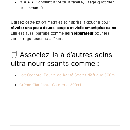
👨‍👩‍👧‍👦 Convient à toute la famille, usage quotidien
recommandé
Utilisez cette lotion matin et soir après la douche pour
révéler une peau douce, souple et visiblement plus saine
.
Elle est aussi parfaite comme
soin réparateur
pour les
zones rugueuses ou abîmées.
🛒 Associez-la à d’autres soins
ultra nourrissants comme :
Lait Corporel Beurre de Karité Secret d’Afrique 500ml
Crème Clarifiante Carotone 300ml
Reviews
There are no reviews yet.
Be the first to review “Ever Sheen