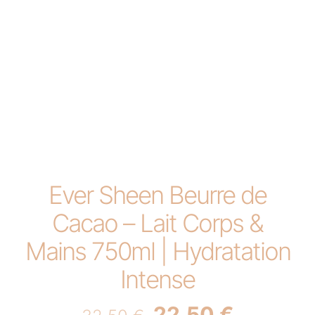
Ever Sheen Beurre de
Cacao – Lait Corps &
Mains 750ml | Hydratation
Intense
Original
Current
22,50
€