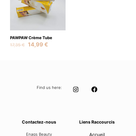
Save my name, email, and website in this browser for the
next time I comment.
PAWPAW Crème Tube
Original
Current
14,99
€
17,35
€
price
price
was:
is:
17,35 €.
14,99 €.
Find us here:
Contactez-nous
Liens Raccourcis
Enags Beauty
Accueil