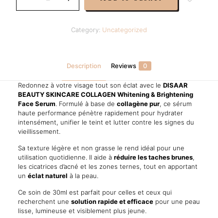
23,00 €.
17,50 €.
Visage
Collagen
Éclaircissant
Category:
Uncategorized
&
Illuminant
30ml
quantity
Description
Reviews
0
Redonnez à votre visage tout son éclat avec le
DISAAR
BEAUTY SKINCARE COLLAGEN Whitening & Brightening
Face Serum
. Formulé à base de
collagène pur
, ce sérum
haute performance pénètre rapidement pour hydrater
intensément, unifier le teint et lutter contre les signes du
vieillissement.
Sa texture légère et non grasse le rend idéal pour une
utilisation quotidienne. Il aide à
réduire les taches brunes
,
les cicatrices d’acné et les zones ternes, tout en apportant
un
éclat naturel
à la peau.
Ce soin de 30ml est parfait pour celles et ceux qui
recherchent une
solution rapide et efficace
pour une peau
lisse, lumineuse et visiblement plus jeune.