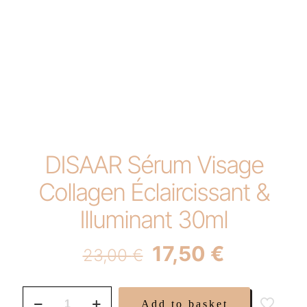
DISAAR Sérum Visage
Collagen Éclaircissant &
Illuminant 30ml
Original
Current
17,50
€
23,00
€
price
price
was:
is:
DISAAR
Add to basket
Sérum