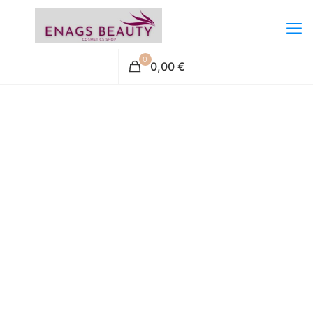
0
0,00 €