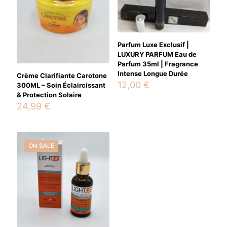
Parfum Luxe Exclusif |
LUXURY PARFUM Eau de
Parfum 35ml | Fragrance
Intense Longue Durée
Crème Clarifiante Carotone
12,00
€
300ML – Soin Éclaircissant
& Protection Solaire
24,99
€
Name
*
Email
*
ON SALE
Save my name, email, and website in this browser for the
next time I comment.