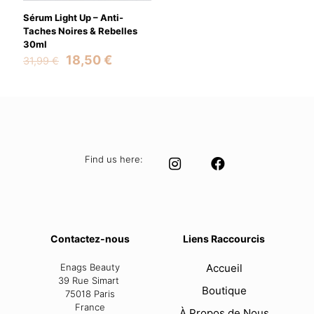
Sérum Light Up – Anti-
Taches Noires & Rebelles
30ml
Original
Current
18,50
€
31,99
€
price
price
was:
is:
31,99 €.
18,50 €.
Find us here:
Contactez-nous
Liens Raccourcis
Enags Beauty
Accueil
39 Rue Simart
Boutique
75018 Paris
France
À Propos de Nous