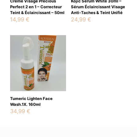
Crème Visage Precious
Kojic Sérum White 30ml –
Perfect 2 en 1 – Correcteur
Sérum Éclaircissant Visage
Teint & Éclaircissant – 50ml
Anti-Taches & Teint Unifié
14,99
€
24,99
€
Name
*
Email
*
Save my name, email, and website in this browser for the
next time I comment.
Tumeric Lighten Face
Wash.1X. 160ml
34,99
€