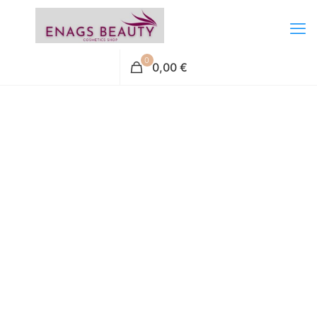
0
0,00 €