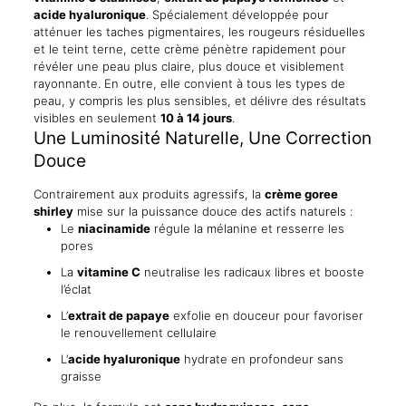
Résultats
acide hyaluronique
. Spécialement développée pour
Visibles
atténuer les taches pigmentaires, les rougeurs résiduelles
en
et le teint terne, cette crème pénètre rapidement pour
14
révéler une peau plus claire, plus douce et visiblement
Jours
rayonnante. En outre, elle convient à tous les types de
quantity
peau, y compris les plus sensibles, et délivre des résultats
visibles en seulement
10 à 14 jours
.
Une Luminosité Naturelle, Une Correction
Douce
Contrairement aux produits agressifs, la
crème goree
shirley
mise sur la puissance douce des actifs naturels :
Le
niacinamide
régule la mélanine et resserre les
pores
La
vitamine C
neutralise les radicaux libres et booste
l’éclat
L’
extrait de papaye
exfolie en douceur pour favoriser
le renouvellement cellulaire
L’
acide hyaluronique
hydrate en profondeur sans
graisse