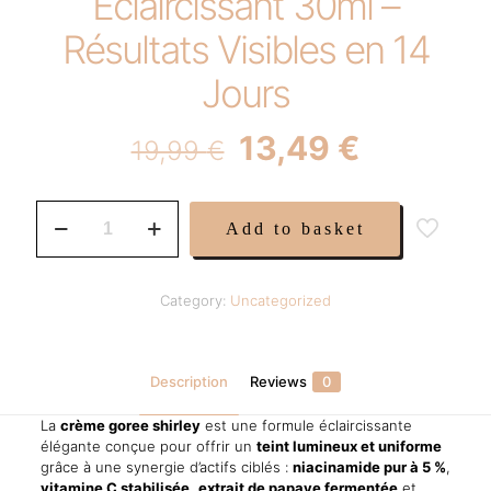
Éclaircissant 30ml –
Résultats Visibles en 14
Jours
Original
Current
13,49
€
19,99
€
price
price
was:
is:
Crème
Add to basket
Goree
19,99 €.
13,49 €.
Shirley
–
Anti-
Category:
Uncategorized
Taches
&
Teint
Lumineux
Description
Reviews
0
–
Soin
La
crème goree shirley
est une formule éclaircissante
Éclaircissant
élégante conçue pour offrir un
teint lumineux et uniforme
30ml
grâce à une synergie d’actifs ciblés :
niacinamide pur à 5 %
,
–
vitamine C stabilisée
,
extrait de papaye fermentée
et