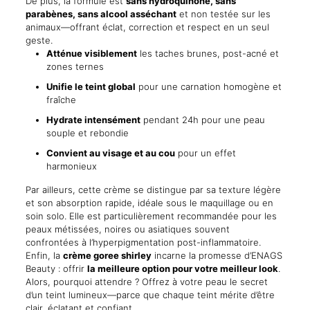
De plus, la formule est
sans hydroquinone, sans
parabènes, sans alcool asséchant
et non testée sur les
animaux—offrant éclat, correction et respect en un seul
geste.
Atténue visiblement
les taches brunes, post-acné et
zones ternes
Unifie le teint global
pour une carnation homogène et
fraîche
Hydrate intensément
pendant 24h pour une peau
souple et rebondie
Convient au visage et au cou
pour un effet
harmonieux
Par ailleurs, cette crème se distingue par sa texture légère
et son absorption rapide, idéale sous le maquillage ou en
soin solo. Elle est particulièrement recommandée pour les
peaux métissées, noires ou asiatiques souvent
confrontées à l’hyperpigmentation post-inflammatoire.
Enfin, la
crème goree shirley
incarne la promesse d’ENAGS
Beauty : offrir
la meilleure option pour votre meilleur look
.
Alors, pourquoi attendre ? Offrez à votre peau le secret
d’un teint lumineux—parce que chaque teint mérite d’être
clair, éclatant et confiant.