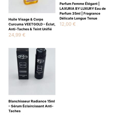
Parfum Femme Élégant |
LAXURIA BY LUXURY Eau de
Parfum 35ml | Fragrance
Délicate Longue Tenue
Huile Visage & Corps
12,00
€
Curcuma VEETGOLD – Éclat,
Anti-Taches & Teint Unifié
24,99
€
Name
*
Email
*
Save my name, email, and website in this browser for the
next time I comment.
Blanchisseur Radiance 15ml
– Sérum Éclaircissant Anti-
Taches