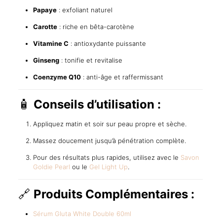
Papaye
: exfoliant naturel
Carotte
: riche en bêta-carotène
Vitamine C
: antioxydante puissante
Ginseng
: tonifie et revitalise
Coenzyme Q10
: anti-âge et raffermissant
🧴
Conseils d’utilisation :
Appliquez matin et soir sur peau propre et sèche.
Massez doucement jusqu’à pénétration complète.
Pour des résultats plus rapides, utilisez avec le
Savon
Goldie Pearl
ou le
Gel Light Up
.
🔗
Produits Complémentaires :
Sérum Gluta White Double 60ml