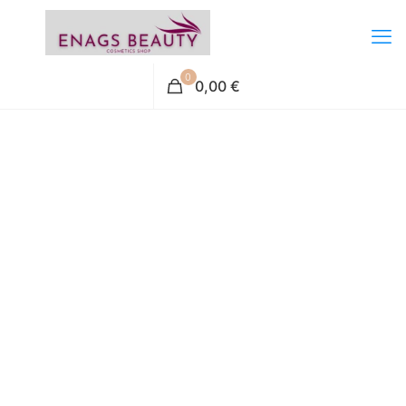
0
0,00 €