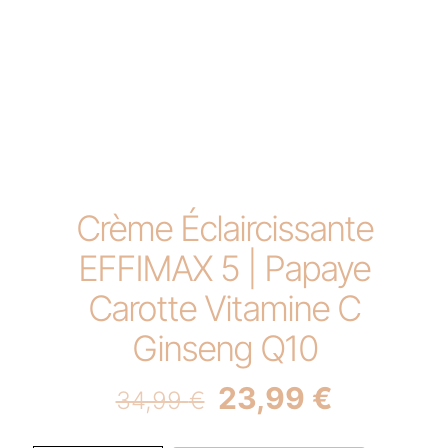
Crème Éclaircissante
EFFIMAX 5 | Papaye
Carotte Vitamine C
Ginseng Q10
Original
Current
23,99
€
34,99
€
price
price