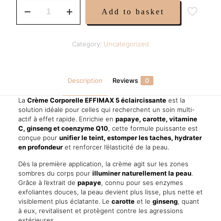
was:
is:
Crème
Add to basket
Éclaircissante
34,99 €.
23,99 €.
EFFIMAX
5
|
Category:
Uncategorized
Papaye
Carotte
Vitamine
C
Description
Reviews
0
Ginseng
Q10
La
Crème Corporelle EFFIMAX 5 éclaircissante
est la
quantity
solution idéale pour celles qui recherchent un soin multi-
actif à effet rapide. Enrichie en
papaye, carotte, vitamine
C, ginseng et coenzyme Q10
, cette formule puissante est
conçue pour
unifier le teint, estomper les taches, hydrater
en profondeur
et renforcer l’élasticité de la peau.
Dès la première application, la crème agit sur les zones
sombres du corps pour
illuminer naturellement la peau
.
Grâce à l’extrait de
papaye
, connu pour ses enzymes
exfoliantes douces, la peau devient plus lisse, plus nette et
visiblement plus éclatante. Le
carotte
et le
ginseng
, quant
à eux, revitalisent et protègent contre les agressions
extérieures.