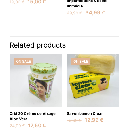
Original
Current
Imperfections & Éclat
15,00
€
19,00
€
price
price
Immédia
was:
is:
Original
Current
34,99
€
49,99
€
19,00 €.
15,00 €.
price
price
was:
is:
49,99 €.
34,99 €.
Related products
ON SALE
ON SALE
Orbi 20 Crème de Visage
Savon Lemon Clear
Aloe Vera
Original
Current
12,99
€
19,99
€
Original
Current
price
price
17,50
€
24,99
€