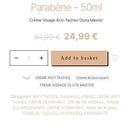
Parabène – 50ml
Crème Visage Anti-Taches Gluta Master
Original
Current
24,99
€
34,99
€
price
price
was:
is:
Crème
Add to basket
Visage
34,99 €.
24,99 €.
Anti-
Taches
Gluta
Tags:
CREME ANTI TACHES
Creme éclaircissant
Master
FREME VISSAGE GLUTA MASTER
–
Très
Categories:
ANTI TACHES
,
Cosmetics
,
CREME
,
CREME ANTI
Éclaircissante
TACHES
,
CREME CLARIFIANT
,
CREME DE VISSAGE
,
CREME
Sans
ECLAIRCISSANTE
,
CREME HYDRATANT
,
Soins de la peau
,
Parabène
SOINS DU VISSAGE
,
SUPPER ECLAIRCISSANTE
–
50ml
quantity