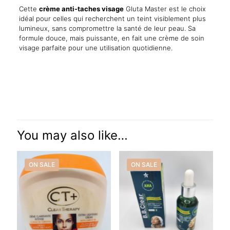
Cette
crème anti-taches visage
Gluta Master est le choix
idéal pour celles qui recherchent un teint visiblement plus
lumineux, sans compromettre la santé de leur peau. Sa
formule douce, mais puissante, en fait une crème de soin
visage parfaite pour une utilisation quotidienne.
Reviews
There are no reviews yet.
Be the first to review “Crème Visage
Anti-Taches Gluta Master – Très
You may also like…
Éclaircissante Sans Parabène – 50ml”
ON SALE
ON SALE
Your email address will not be published.
Required fields are
marked
*
Your rating
*