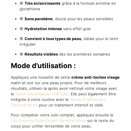
🌸
Très éclaircissante
grâce à la formule enrichie en
glutathione
🌸
Sans parabène
, douce pour les peaux sensibles
🌸
Hydratation intense
sans effet gras
🌸
Convient à tous types de peau
, idéale pour le teint
irrégulier
🌸
Résultats visibles
dès les premières semaines
Mode d’utilisation :
Appliquez une noisette de cette
crème anti-taches visage
matin et soir sur une peau propre. Pour de meilleurs
résultats, utilisez-la après avoir nettoyé votre visage avec
le
Savon Gluta Master Half Cast
. Elle peut également être
intégrée à votre routine avec le
Sérum Éclaircissant
Terminal White
pour un traitement intensif et ciblé.
Pour compléter votre soin complet, appliquez ensuite le
Lait Corporel Éclaircissant Terminal White
sur le reste du
corps pour unifier l’ensemble de votre peau.