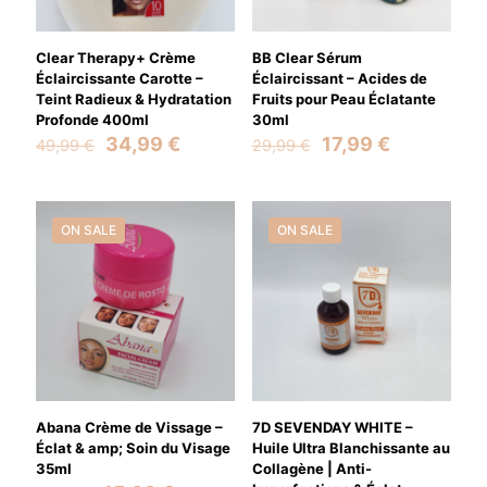
Clear Therapy+ Crème
BB Clear Sérum
Éclaircissante Carotte –
Éclaircissant – Acides de
Teint Radieux & Hydratation
Fruits pour Peau Éclatante
Profonde 400ml
30ml
Original
Current
Original
Current
34,99
€
17,99
€
49,99
€
29,99
€
price
price
price
price
was:
is:
was:
is:
49,99 €.
34,99 €.
29,99 €.
17,99 €.
Name
*
ON SALE
ON SALE
Email
*
Save my name, email, and website in this browser for the
next time I comment.
Abana Crème de Vissage –
7D SEVENDAY WHITE –
Éclat & amp; Soin du Visage
Huile Ultra Blanchissante au
35ml
Collagène | Anti-