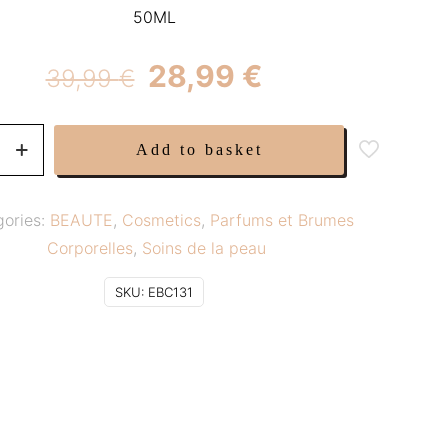
50ML
Original
Current
28,99
€
39,99
€
price
price
was:
is:
ON
Add to basket
39,99 €.
28,99 €.
gories:
BEAUTE
,
Cosmetics
,
Parfums et Brumes
Corporelles
,
Soins de la peau
SKU:
EBC131