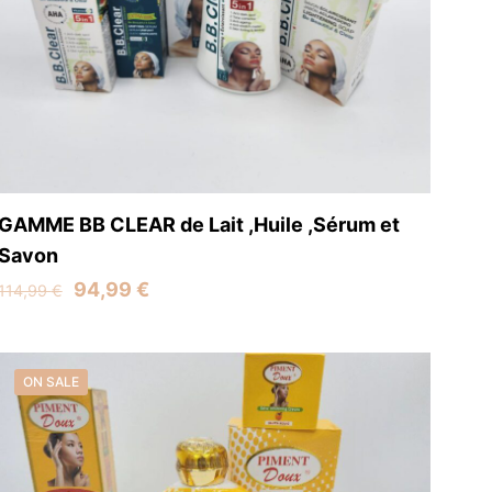
name, email, and
is browser for the
GAMME BB CLEAR de Lait ,Huile ,Sérum et
Savon
Original
Current
94,99
€
114,99
€
price
price
was:
is:
114,99 €.
94,99 €.
ON SALE