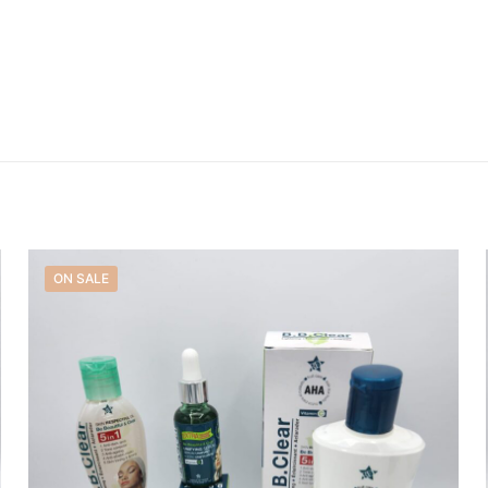
Reviews
 yet.
o review “COLLECTION PRIVEE MILLION”
ill not be published.
Required fields are marked
*
ON SALE