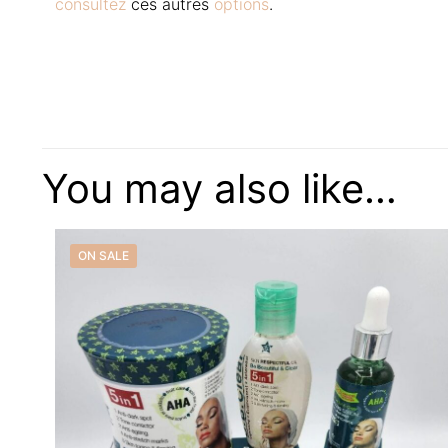
consultez
ces autres
options
.
There are no reviews
Be the first t
You may also like…
Your email address w
ON SALE
Your rating
*